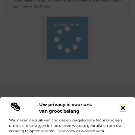
leverancier van las- en constructie diensten. Het bedrijf heeft
een goede reputatie
Meer laden
Main Links
Uw privacy is voor ons
Bekende Nederlanders
Goedkope linkbuilding: hoe je met een beperkt budget toch sterke resultaten behaalt
Hoe kan ik geld verdienen met mijn website? Jouw complete gids naar online inkomsten
van groot belang
Wij maken gebruik van cookies en vergelijkbare technologieën
om inzicht te krijgen in hoe u onze website gebruikt en om uw
ervaring te optimaliseren. Deze cookies worden voor
Wijzer worden door verhalen.