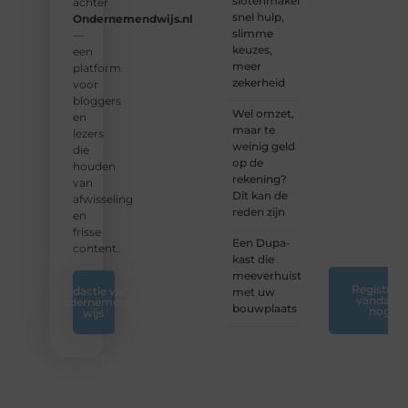
slotenmakers:
te
achter
snel hulp,
delen.
Ondernemendwijs.nl
slimme
—
keuzes,
❝
Start
een
meer
vandaag
platform
zekerheid
nog
voor
jouw
bloggers
Wel omzet,
blogreis
en
maar te
of
lezers
weinig geld
ontdek
die
op de
nieuwe
houden
rekening?
inzichten
van
Dit kan de
op ons
afwisseling
reden zijn
platform.
en
❞
frisse
Een Dupa-
content.
kast die
meeverhuist
Registreer
Redactie van
met uw
vandaag
Ondernemend
bouwplaats
nog
wijs