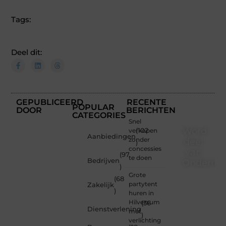
Tags:
Deel dit:
GEPUBLICEERD
RECENTE
POPULAR
DOOR
BERICHTEN
CATEGORIES
Snel
Word
verkopen
(102
Aanbiedingen
zonder
deel
)
concessies
van
(97
te doen
Bedrijven
Ondernem
)
Grote
(68
Of je
partytent
Zakelijk
nu een
)
huren in
nieuwsgierige
Hilversum
(36
lezer
Dienstverlening
met
)
bent of
verlichting
een