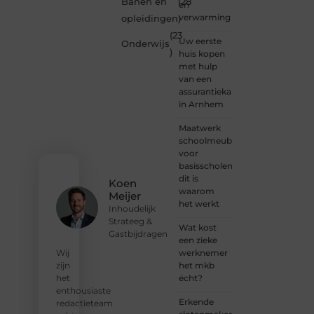
Banen en
(28
en
gepassioneer
verwarming
opleidingen
)
schrijver
(23
— bij
Uw eerste
Onderwijs
Ondernemendw
)
huis kopen
is er
met hulp
altijd
van een
plek
assurantiekantoor
voor
in Arnhem
jouw
stem.
Maatwerk
We
schoolmeubilair
nodigen
voor
je uit
basisscholen:
om
dit is
Koen
deel te
waarom
Meijer
worden
het werkt
Inhoudelijk
van
Strateeg &
onze
Wat kost
Gastbijdragen
groeiende
een zieke
community
werknemer
Wij
en
het mkb
zijn
samen
écht?
het
waardevolle
enthousiaste
Erkende
verhalen
redactieteam