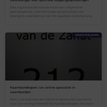
Elke organisatie die waarde hecht aan veiligheid en
gebruiksgemak, weet dat toegangsoplossingen een
belangrijk onderdeel zijn van het dagelijkse bedrijfsproces.
DIENSTVERLENING
Naambordkopen: Uw online specialist in
naamborden
Bent u op zoek naar een stijlvol en persoonlijk naambord
voor uw woning of bedrijf? Bij Naambordkopen, de online