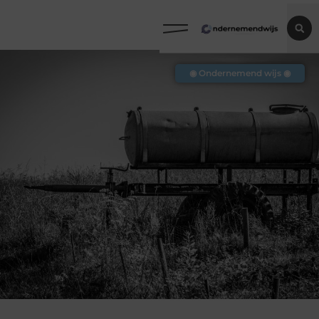
◉ Ondernemend wijs ◉