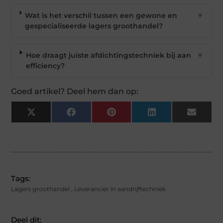
Wat is het verschil tussen een gewone en
▼
gespecialiseerde lagers groothandel?
Hoe draagt juiste afdichtingstechniek bij aan
▼
efficiency?
Goed artikel? Deel hem dan op:
X
Facebook
Pinterest
LinkedIn
Email
(Twitter)
Tags:
Lagers groothandel
,
Leverancier in aandrijftechniek
Deel dit: