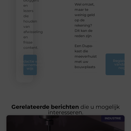
bloggers
Wel omzet,
blogreis
en
maar te
of
lezers
weinig geld
ontdek
die
op de
nieuwe
houden
rekening?
inzichten
van
Dit kan de
op ons
afwisseling
reden zijn
platform.
en
❞
frisse
Een Dupa-
content.
kast die
meeverhuist
Registreer
Redactie van
met uw
vandaag
Ondernemend
bouwplaats
nog
wijs
Gerelateerde berichten
die u mogelijk
interesseren.
INDUSTRIE