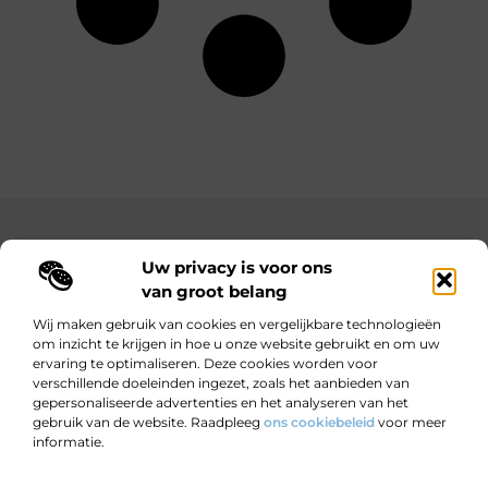
Main Links
Uw privacy is voor ons
Bekende Nederlanders
Goedkope linkbuilding: hoe je met een beperkt budget toch sterke resultaten behaalt
Hoe kan ik geld verdienen met mijn website? Jouw complete gids naar online inkomsten
van groot belang
Wij maken gebruik van cookies en vergelijkbare technologieën
om inzicht te krijgen in hoe u onze website gebruikt en om uw
ervaring te optimaliseren. Deze cookies worden voor
Wijzer worden door verhalen.
verschillende doeleinden ingezet, zoals het aanbieden van
Motiverende en informatieve blogs voor nieuwsgierige lezers en
gepersonaliseerde advertenties en het analyseren van het
doeners.
gebruik van de website. Raadpleeg
ons cookiebeleid
voor meer
informatie.
Website index
Cookiebeleid (EU)