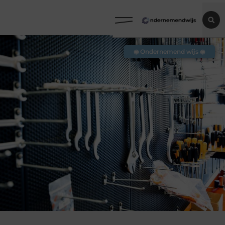
◉ Ondernemend wijs ◉