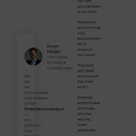
van een
plek
assurantiekantoor
voor
in Arnhem
jouw
stem.
Maatwerk
We
schoolmeubilair
nodigen
voor
je uit
basisscholen:
om
dit is
Koen
deel te
waarom
Meijer
worden
het werkt
Inhoudelijk
van
Strateeg &
onze
Wat kost
Gastbijdragen
groeiende
een zieke
community
werknemer
Wij
en
het mkb
zijn
samen
écht?
het
waardevolle
enthousiaste
Erkende
verhalen
redactieteam
slotenmakers:
te
achter
snel hulp,
delen.
Ondernemendwijs.nl
slimme
—
keuzes,
❝
Start
een
meer
vandaag
platform
zekerheid
nog
voor
jouw