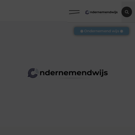
◉ Ondernemend wijs ◉