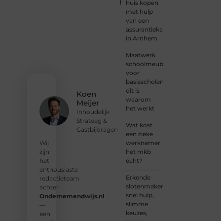
Ondernemendw
)
huis kopen
is er
met hulp
altijd
van een
plek
assurantiekantoor
voor
in Arnhem
jouw
stem.
Maatwerk
We
schoolmeubilair
nodigen
voor
je uit
basisscholen:
om
dit is
Koen
deel te
waarom
Meijer
worden
het werkt
Inhoudelijk
van
Strateeg &
onze
Wat kost
Gastbijdragen
groeiende
een zieke
community
werknemer
Wij
en
het mkb
zijn
samen
écht?
het
waardevolle
enthousiaste
Erkende
verhalen
redactieteam
slotenmakers:
te
achter
snel hulp,
delen.
Ondernemendwijs.nl
slimme
—
keuzes,
❝
Start
een