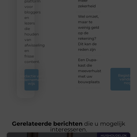
meer
vandaag
platform
zekerheid
nog
voor
jouw
bloggers
Wel omzet,
blogreis
en
maar te
of
lezers
weinig geld
ontdek
die
op de
nieuwe
houden
rekening?
inzichten
van
Dit kan de
op ons
afwisseling
reden zijn
platform.
en
❞
frisse
Een Dupa-
content.
kast die
meeverhuist
Registreer
Redactie van
met uw
vandaag
Ondernemend
bouwplaats
nog
wijs
Gerelateerde berichten
die u mogelijk
interesseren.
HUISHOUDELIJK