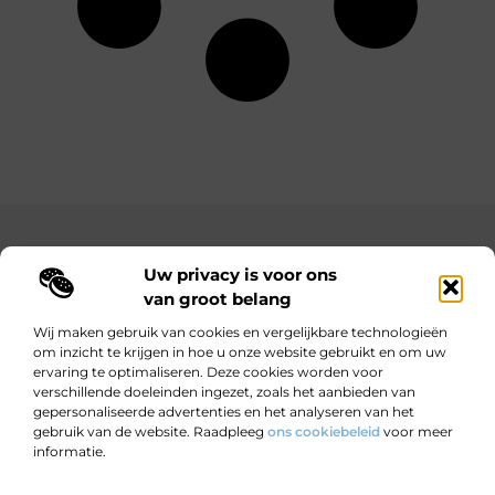
Main Links
Uw privacy is voor ons
Bekende Nederlanders
Goedkope linkbuilding: hoe je met een beperkt budget toch sterke resultaten behaalt
Hoe kan ik geld verdienen met mijn website? Jouw complete gids naar online inkomsten
van groot belang
Wij maken gebruik van cookies en vergelijkbare technologieën
om inzicht te krijgen in hoe u onze website gebruikt en om uw
ervaring te optimaliseren. Deze cookies worden voor
Wijzer worden door verhalen.
verschillende doeleinden ingezet, zoals het aanbieden van
Motiverende en informatieve blogs voor nieuwsgierige lezers en
gepersonaliseerde advertenties en het analyseren van het
doeners.
gebruik van de website. Raadpleeg
ons cookiebeleid
voor meer
informatie.
Website index
Cookiebeleid (EU)