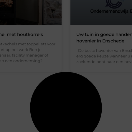
hel met houtkorrels
Uw tuin in goede handen
hovenier in Enschede
etkachels met toppellets voor
rt op het werk Ben je
De beste hovenier van Ensc
enaar, facility manager of
erg goede keuze wanneer u
van een onderneming?
zoekende bent naar een hove