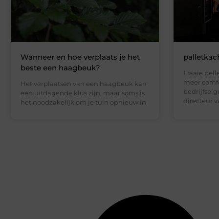
Wanneer en hoe verplaats je het
palletkac
beste een haagbeuk?
Fraaie pell
meer comfo
Het verplaatsen van een haagbeuk kan
bedrijfseig
een uitdagende klus zijn, maar soms is
directeur 
het noodzakelijk om je tuin opnieuw in