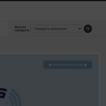
Bericht
categorie
◉ Ondernemend wijs ◉