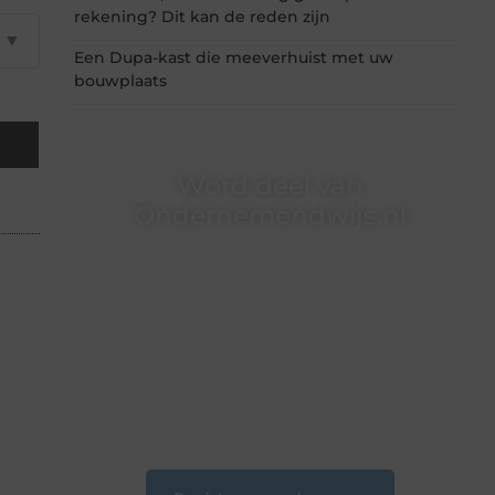
rekening? Dit kan de reden zijn
▼
Een Dupa-kast die meeverhuist met uw
bouwplaats
Word deel van
Ondernemendwijs.nl
Of je nu een nieuwsgierige lezer bent of een
gepassioneerde schrijver — bij
Ondernemendwijs.nl is er altijd plek voor jouw
stem. We nodigen je uit om deel te worden van
onze groeiende community en samen
waardevolle verhalen te delen.
❝
Start vandaag nog jouw blogreis of ontdek
nieuwe inzichten op ons platform.
❞