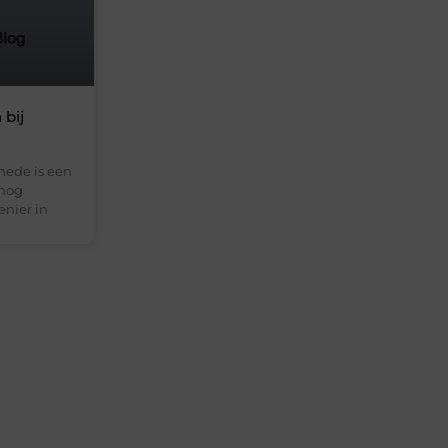
 bij
hede is een
 nog
nier in