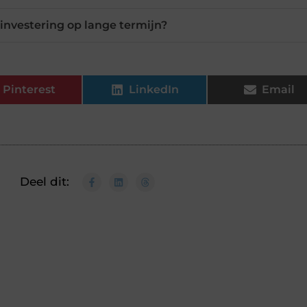
 investering op lange termijn?
Pinterest
LinkedIn
Email
Deel dit: