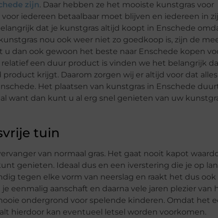
chede zijn
. Daar hebben ze het mooiste kunstgras voor
voor iedereen betaalbaar moet blijven en iedereen in zij
langrijk dat je kunstgras altijd koopt in Enschede omda
kunstgras nou ook weer niet zo goedkoop is, zijn de me
unt u dan ook gewoon het beste naar Enschede kopen vo
elatief een duur product is vinden we het belangrijk da
oduct krijgt. Daarom zorgen wij er altijd voor dat alles
 Enschede. Het plaatsen van kunstgras in Enschede duur
eaal want dan kunt u al erg snel genieten van uw kunstgr
rije tuin
 vervanger van normaal gras. Het gaat nooit kapot waard
n kunt genieten. Ideaal dus en een iverstering die je op la
endig tegen elke vorm van neerslag en raakt het dus ook
 je eenmalig aanschaft en daarna vele jaren plezier van 
rg mooie ondergrond voor spelende kinderen. Omdat het 
alt hierdoor kan eventueel letsel worden voorkomen.