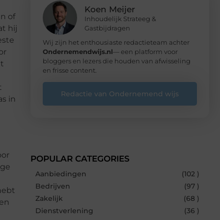
Koen Meijer
n of
Inhoudelijk Strateeg &
t hij
Gastbijdragen
este
Wij zijn het enthousiaste redactieteam achter
or
Ondernemendwijs.nl
— een platform voor
bloggers en lezers die houden van afwisseling
t
en frisse content.
t
Redactie van Ondernemend wijs
as in
oor
POPULAR CATEGORIES
nge
Aanbiedingen
(102 )
Bedrijven
(97 )
hebt
Zakelijk
(68 )
een
Dienstverlening
(36 )