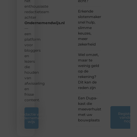
samen
écht?
het
waardevolle
enthousiaste
Erkende
verhalen
redactieteam
slotenmakers:
te
achter
snel hulp,
delen.
Ondernemendwijs.nl
slimme
—
keuzes,
❝
Start
een
meer
vandaag
platform
zekerheid
nog
voor
jouw
bloggers
Wel omzet,
blogreis
en
maar te
of
lezers
weinig geld
ontdek
die
op de
nieuwe
houden
rekening?
inzichten
van
Dit kan de
op ons
afwisseling
reden zijn
platform.
en
❞
frisse
Een Dupa-
content.
kast die
meeverhuist
Registreer
Redactie van
met uw
vandaag
Ondernemend
bouwplaats
nog
wijs