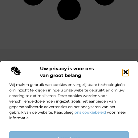
Main Links
Uw privacy is voor ons
Bekende Nederlanders
Goedkope linkbuilding: hoe je met een beperkt budget toch sterke resultaten behaalt
Hoe kan ik geld verdienen met mijn website? Jouw complete gids naar online inkomsten
van groot belang
Wij maken gebruik van cookies en vergelijkbare technologieën
om inzicht te krijgen in hoe u onze website gebruikt en om uw
ervaring te optimaliseren. Deze cookies worden voor
Wijzer worden door verhalen.
verschillende doeleinden ingezet, zoals het aanbieden van
Motiverende en informatieve blogs voor nieuwsgierige lezers en
gepersonaliseerde advertenties en het analyseren van het
doeners.
gebruik van de website. Raadpleeg
ons cookiebeleid
voor meer
informatie.
Website index
Cookiebeleid (EU)