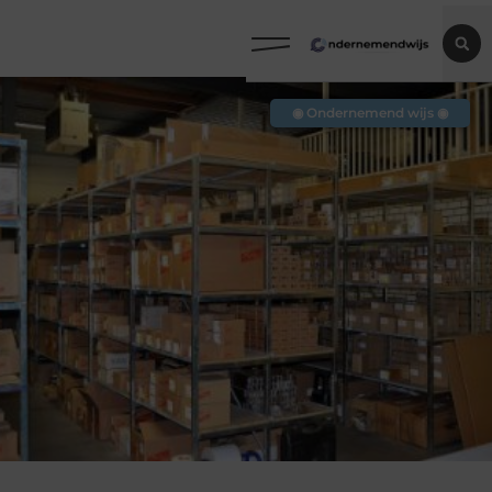
◉ Ondernemend wijs ◉