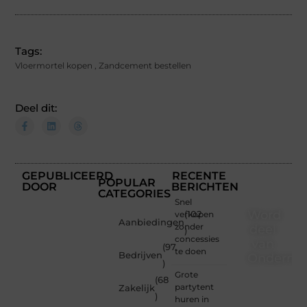
Tags:
Vloermortel kopen
,
Zandcement bestellen
Deel dit:
GEPUBLICEERD
RECENTE
POPULAR
DOOR
BERICHTEN
CATEGORIES
Snel
Word
verkopen
(102
Aanbiedingen
zonder
deel
)
concessies
van
(97
te doen
Bedrijven
Ondernem
)
Grote
(68
Of je
partytent
Zakelijk
nu een
)
huren in
nieuwsgierige