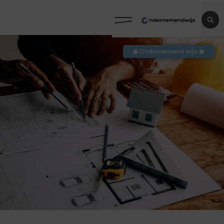
◉ Ondernemend wijs ◉