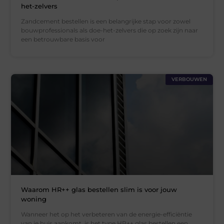
het-zelvers
Zandcement bestellen is een belangrijke stap voor zowel
bouwprofessionals als doe-het-zelvers die op zoek zijn naar
een betrouwbare basis voor
VERBOUWEN
Waarom HR++ glas bestellen slim is voor jouw
woning
Wanneer het op het verbeteren van de energie-efficiëntie
van je huis aankomt, is het type HR++ glas bestellen een