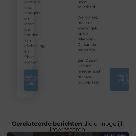
meer
vandaag
platform
zekerheid
nog
voor
jouw
bloggers
Wel omzet,
blogreis
en
maar te
of
lezers
weinig geld
ontdek
die
op de
nieuwe
houden
rekening?
inzichten
van
Dit kan de
op ons
afwisseling
reden zijn
platform.
en
❞
frisse
Een Dupa-
content.
kast die
meeverhuist
Registreer
Redactie van
met uw
vandaag
Ondernemend
bouwplaats
nog
wijs
Gerelateerde berichten
die u mogelijk
interesseren.
VERBOUWEN