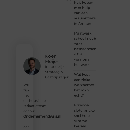
Ondernemendw
)
huis kopen
is er
met hulp
altijd
van een
plek
assurantiekantoor
voor
in Arnhem
jouw
stem.
Maatwerk
We
schoolmeubilair
nodigen
voor
je uit
basisscholen:
om
dit is
Koen
deel te
waarom
Meijer
worden
het werkt
Inhoudelijk
van
Strateeg &
onze
Wat kost
Gastbijdragen
groeiende
een zieke
community
werknemer
Wij
en
het mkb
zijn
samen
écht?
het
waardevolle
enthousiaste
Erkende
verhalen
redactieteam
slotenmakers:
te
achter
snel hulp,
delen.
Ondernemendwijs.nl
slimme
—
keuzes,
❝
Start
een