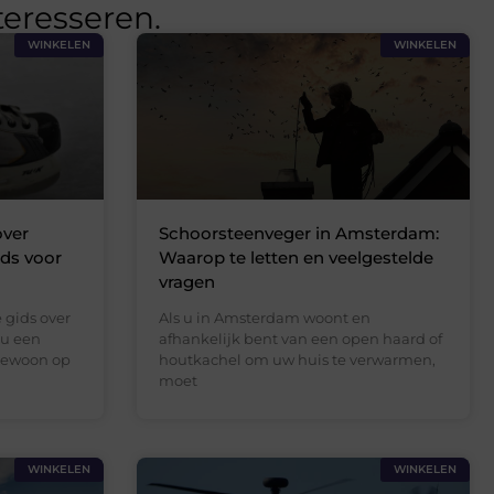
teresseren.
WINKELEN
WINKELEN
over
Schoorsteenveger in Amsterdam:
ids voor
Waarop te letten en veelgestelde
vragen
 gids over
Als u in Amsterdam woont en
nu een
afhankelijk bent van een open haard of
 gewoon op
houtkachel om uw huis te verwarmen,
moet
WINKELEN
WINKELEN