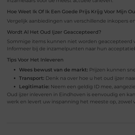
inzamelaars voor de meest actuele tarieven.
Hoe Weet Ik Of Ik Een Goede Prijs Krijg Voor Mijn Ou
Vergelijk aanbiedingen van verschillende inkopers en
Wordt Al Het Oud Ijzer Geaccepteerd?
Sommige items kunnen niet worden geaccepteerd v
Informeer bij de inzamelpunten naar hun acceptatieb
Tips Voor Het Inleveren
Wees bewust van de markt:
Prijzen kunnen snel
Transport:
Denk na over hoe u het oud ijzer naa
Legitimatie:
Neem een geldig ID mee, aangezien d
Oud ijzer inleveren in Eindhoven is eenvoudig en kan 
werk en levert uw inspanning het meeste op, zowel 