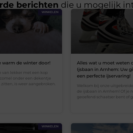
rde berichten
die u mogelijk in
WINKELEN
 warm de winter door!
Alles wat u moet weten 
Ijsbaan in Arnhem: Uw g
n van lekker met een kop
een perfecte ijservaring!
ocomel onder een dekentje
 zitten, is weer aangebroken.
Welkom bij onze uitgebreide
de ijsbaan in Arnhem! Of je 
geoefend schaatser bent of
WINKELEN