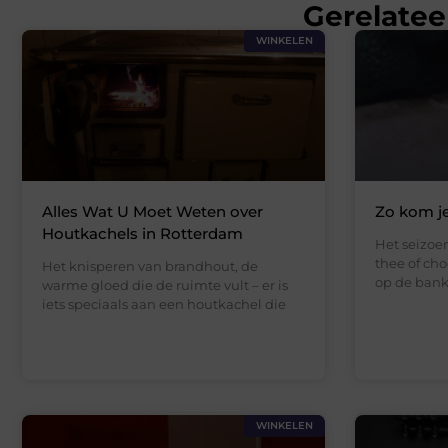
Gerelatee
WINKELEN
Alles Wat U Moet Weten over
Zo kom je
Houtkachels in Rotterdam
Het seizoe
thee of ch
Het knisperen van brandhout, de
op de bank
warme gloed die de ruimte vult – er is
iets speciaals aan een houtkachel die
WINKELEN