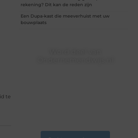
rekening? Dit kan de reden zijn
Een Dupa-kast die meeverhuist met uw
bouwplaats
Word deel van
Ondernemendwijs.nl
Of je nu een nieuwsgierige lezer bent of een
gepassioneerde schrijver — bij
Ondernemendwijs.nl is er altijd plek voor jouw
stem. We nodigen je uit om deel te worden van
onze groeiende community en samen
id te
waardevolle verhalen te delen.
❝
Start vandaag nog jouw blogreis of ontdek
nieuwe inzichten op ons platform.
❞