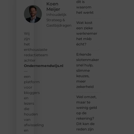
om
dit is
Koen
deel te
waarom
Meijer
worden
het werkt
Inhoudelijk
van
Strateeg &
onze
Wat kost
Gastbijdragen
groeiende
een zieke
community
werknemer
Wij
en
het mkb
zijn
samen
écht?
het
waardevolle
enthousiaste
Erkende
verhalen
redactieteam
slotenmakers:
te
achter
snel hulp,
delen.
Ondernemendwijs.nl
slimme
—
keuzes,
❝
Start
een
meer
vandaag
platform
zekerheid
nog
voor
jouw
bloggers
Wel omzet,
blogreis
en
maar te
of
lezers
weinig geld
ontdek
die
op de
nieuwe
houden
rekening?
inzichten
van
Dit kan de
op ons
afwisseling
reden zijn
platform.
en