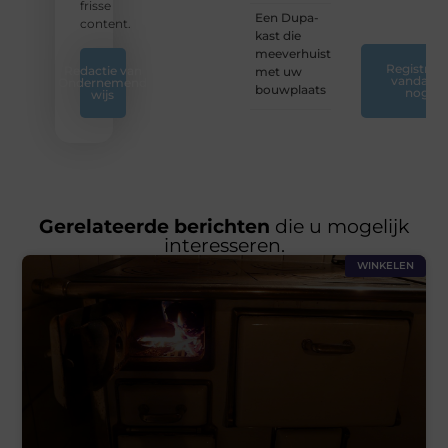
❞
frisse
Een Dupa-
content.
kast die
meeverhuist
Registreer
Redactie van
met uw
vandaag
Ondernemend
bouwplaats
nog
wijs
Gerelateerde berichten
die u mogelijk
interesseren.
WINKELEN