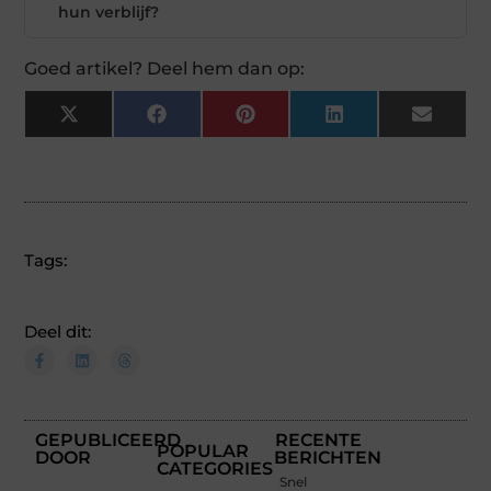
hun verblijf?
Goed artikel? Deel hem dan op:
X
Facebook
Pinterest
LinkedIn
Email
(Twitter)
Tags:
Deel dit:
GEPUBLICEERD
RECENTE
POPULAR
DOOR
BERICHTEN
CATEGORIES
Snel