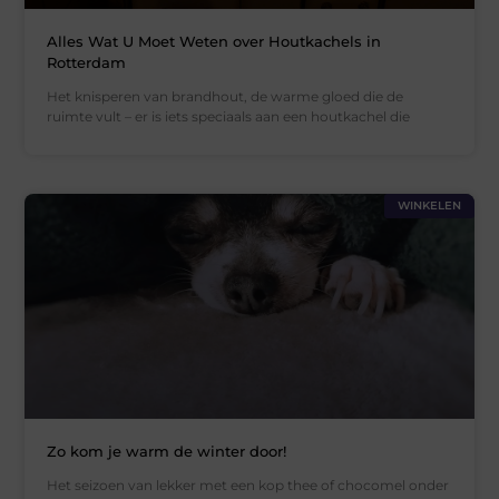
Alles Wat U Moet Weten over Houtkachels in
Rotterdam
Het knisperen van brandhout, de warme gloed die de
ruimte vult – er is iets speciaals aan een houtkachel die
WINKELEN
Zo kom je warm de winter door!
Het seizoen van lekker met een kop thee of chocomel onder