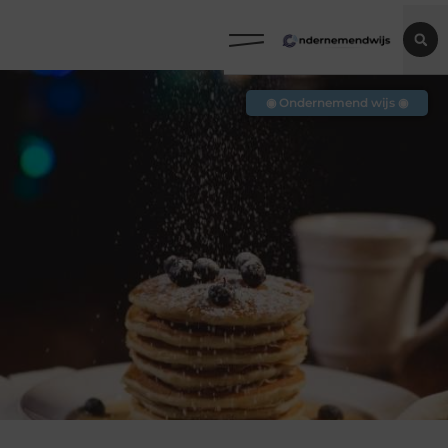
◉ Ondernemend wijs ◉