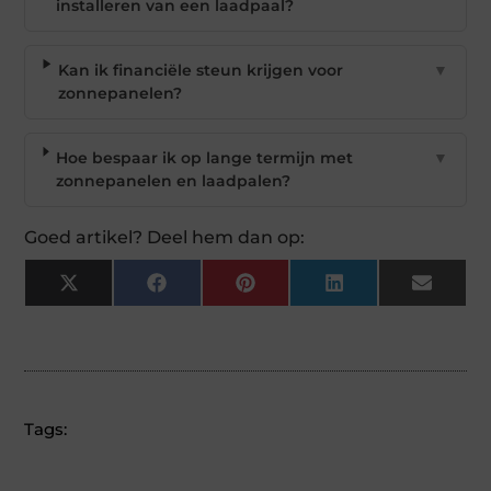
installeren van een laadpaal?
Kan ik financiële steun krijgen voor
▼
zonnepanelen?
Hoe bespaar ik op lange termijn met
▼
zonnepanelen en laadpalen?
Goed artikel? Deel hem dan op:
X
Facebook
Pinterest
LinkedIn
Email
(Twitter)
Tags: