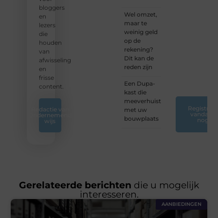
jouw
bloggers
Wel omzet,
blogreis
en
maar te
of
lezers
weinig geld
ontdek
die
op de
nieuwe
houden
rekening?
inzichten
van
Dit kan de
op ons
afwisseling
reden zijn
platform.
en
❞
frisse
Een Dupa-
content.
kast die
meeverhuist
Registreer
Redactie van
met uw
vandaag
Ondernemend
bouwplaats
nog
wijs
Gerelateerde berichten
die u mogelijk
interesseren.
AANBIEDINGEN