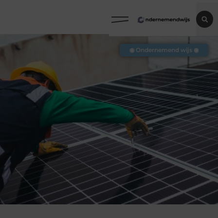
◉ Ondernemend wijs ◉