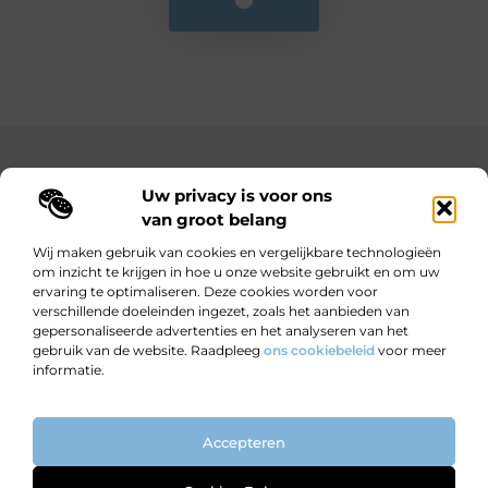
Main Links
Uw privacy is voor ons
Bekende Nederlanders
Goedkope linkbuilding: hoe je met een beperkt budget toch sterke resultaten behaalt
Hoe kan ik geld verdienen met mijn website? Jouw complete gids naar online inkomsten
van groot belang
Wij maken gebruik van cookies en vergelijkbare technologieën
om inzicht te krijgen in hoe u onze website gebruikt en om uw
ervaring te optimaliseren. Deze cookies worden voor
Wijzer worden door verhalen.
verschillende doeleinden ingezet, zoals het aanbieden van
Motiverende en informatieve blogs voor nieuwsgierige lezers en
gepersonaliseerde advertenties en het analyseren van het
doeners.
gebruik van de website. Raadpleeg
ons cookiebeleid
voor meer
informatie.
Website index
Cookiebeleid (EU)
Accepteren
@2025 All Right Reserved. Design by