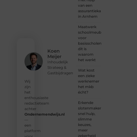
altijd
van een
plek
assurantiekantoor
voor
in Arnhem
jouw
stem.
Maatwerk
We
schoolmeubilair
nodigen
voor
je uit
basisscholen:
om
dit is
Koen
deel te
waarom
Meijer
worden
het werkt
Inhoudelijk
van
Strateeg &
onze
Wat kost
Gastbijdragen
groeiende
een zieke
community
werknemer
Wij
en
het mkb
zijn
samen
écht?
het
waardevolle
enthousiaste
Erkende
verhalen
redactieteam
slotenmakers:
te
achter
snel hulp,
delen.
Ondernemendwijs.nl
slimme
—
keuzes,
❝
Start
een
meer
vandaag
platform
zekerheid
nog
voor