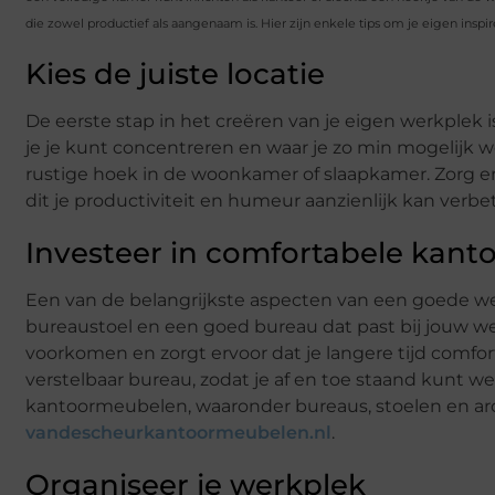
die zowel productief als aangenaam is. Hier zijn enkele tips om je eigen ins
Kies de juiste locatie
De eerste stap in het creëren van je eigen werkplek is
je je kunt concentreren en waar je zo min mogelijk w
rustige hoek in de woonkamer of slaapkamer. Zorg erv
dit je productiviteit en humeur aanzienlijk kan verbe
Investeer in comfortabele kan
Een van de belangrijkste aspecten van een goede wer
bureaustoel en een goed bureau dat past bij jouw we
voorkomen en zorgt ervoor dat je langere tijd comf
verstelbaar bureau, zodat je af en toe staand kunt 
kantoormeubelen, waaronder bureaus, stoelen en arc
vandescheurkantoormeubelen.nl
.
Organiseer je werkplek