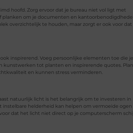
d hoofd. Zorg ervoor dat je bureau niet vol ligt met
 of planken om je documenten en kantoorbenodigdhed
lek overzichtelijk te houden, maar zorgt er ook voor dat 
 ook inspirerend. Voeg persoonlijke elementen toe die j
 en kunstwerken tot planten en inspirerende quotes. Pla
luchtkwaliteit en kunnen stress verminderen.
ast natuurlijk licht is het belangrijk om te investeren in
 instelbare helderheid kan helpen om vermoeide ogen
rvoor dat het licht niet direct op je computerscherm schi