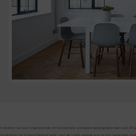
t creëren van een inspirerende en functionele werkplek belangrijker dan ooit. Of j
 woonkamer tot je beschikking hebt, met de juiste aanpak kun je een werkplek cre