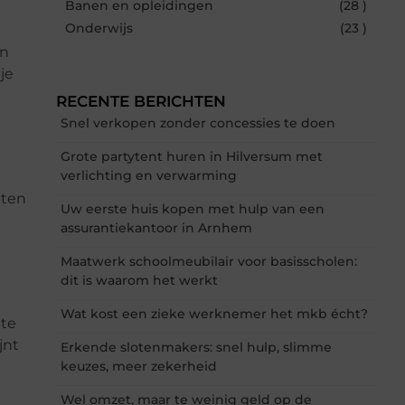
Banen en opleidingen
(28 )
Onderwijs
(23 )
en
je
RECENTE BERICHTEN
Snel verkopen zonder concessies te doen
Grote partytent huren in Hilversum met
verlichting en verwarming
e
nten
Uw eerste huis kopen met hulp van een
assurantiekantoor in Arnhem
Maatwerk schoolmeubilair voor basisscholen:
dit is waarom het werkt
Wat kost een zieke werknemer het mkb écht?
 te
jnt
Erkende slotenmakers: snel hulp, slimme
keuzes, meer zekerheid
Wel omzet, maar te weinig geld op de