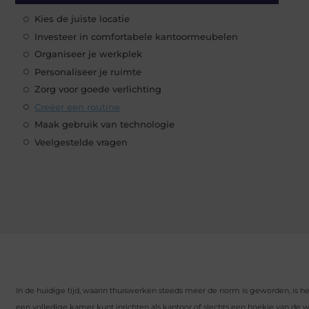
Kies de juiste locatie
Investeer in comfortabele kantoormeubelen
Organiseer je werkplek
Personaliseer je ruimte
Zorg voor goede verlichting
Creëer een routine
Maak gebruik van technologie
Veelgestelde vragen
In de huidige tijd, waarin thuiswerken steeds meer de norm is geworden, is he
een volledige kamer kunt inrichten als kantoor of slechts een hoekje van de