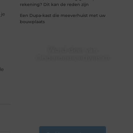
rekening? Dit kan de reden zijn
 je
Een Dupa-kast die meeverhuist met uw
bouwplaats
Word deel van
Ondernemendwijs.nl
le
Of je nu een nieuwsgierige lezer bent of een
gepassioneerde schrijver — bij
Ondernemendwijs.nl is er altijd plek voor jouw
stem. We nodigen je uit om deel te worden van
onze groeiende community en samen
waardevolle verhalen te delen.
❝
Start vandaag nog jouw blogreis of ontdek
nieuwe inzichten op ons platform.
❞