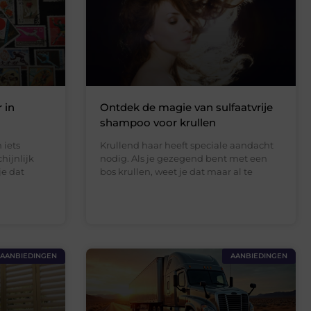
 in
Ontdek de magie van sulfaatvrije
shampoo voor krullen
 iets
Krullend haar heeft speciale aandacht
hijnlijk
nodig. Als je gezegend bent met een
je dat
bos krullen, weet je dat maar al te
AANBIEDINGEN
AANBIEDINGEN