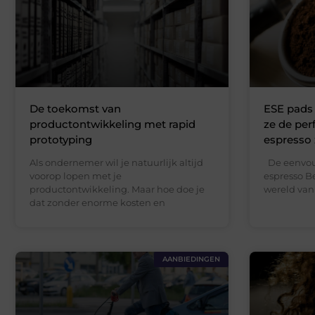
De toekomst van
ESE pads
productontwikkeling met rapid
ze de per
prototyping
espresso 
Als ondernemer wil je natuurlijk altijd
De eenvoud
voorop lopen met je
espresso B
productontwikkeling. Maar hoe doe je
wereld van 
dat zonder enorme kosten en
AANBIEDINGEN