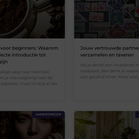
 voor beginners: Waarom
Jouw vertrouwde partner
fecte introductie tot
verzamelen en taxeren
zijn
Als je denkt aan investeren in
tastbaars, dan denk je waarsc
ige weg naar heerlijke
aan goud of zilver. Maar wist 
en je nieuwsgierig naar de
espresso, maar vind je al die
AANBIEDINGEN