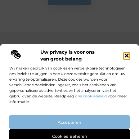
Main Links
Uw privacy is voor ons
Bekende Nederlanders
Goedkope linkbuilding: hoe je met een beperkt budget toch sterke resultaten behaalt
Hoe kan ik geld verdienen met mijn website? Jouw complete gids naar online inkomsten
van groot belang
Wij maken gebruik van cookies en vergelijkbare technologieën
om inzicht te krijgen in hoe u onze website gebruikt en om uw
ervaring te optimaliseren. Deze cookies worden voor
Wijzer worden door verhalen.
verschillende doeleinden ingezet, zoals het aanbieden van
Motiverende en informatieve blogs voor nieuwsgierige lezers en
gepersonaliseerde advertenties en het analyseren van het
doeners.
gebruik van de website. Raadpleeg
ons cookiebeleid
voor meer
informatie.
Website index
Cookiebeleid (EU)
Accepteren
@2025 All Right Reserved. Design by
www.ondernemendwijs.nl
Cookies Beheren