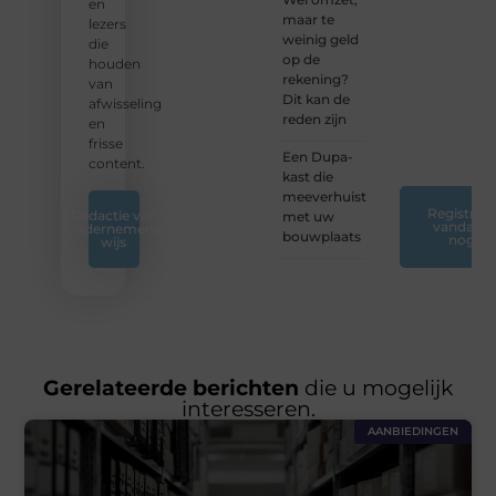
blogreis
en
maar te
of
lezers
weinig geld
ontdek
die
op de
nieuwe
houden
rekening?
inzichten
van
Dit kan de
op ons
afwisseling
reden zijn
platform.
en
❞
frisse
Een Dupa-
content.
kast die
meeverhuist
Registreer
Redactie van
met uw
vandaag
Ondernemend
bouwplaats
nog
wijs
Gerelateerde berichten
die u mogelijk
interesseren.
AANBIEDINGEN