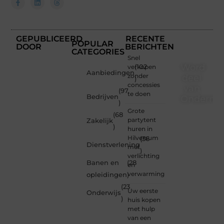
GEPUBLICEERD
RECENTE
POPULAR
DOOR
BERICHTEN
CATEGORIES
Snel
Word
verkopen
(102
Aanbiedingen
zonder
deel
)
concessies
van
(97
te doen
Bedrijven
Ondernem
)
Grote
(68
Of je
partytent
Zakelijk
nu een
)
huren in
nieuwsgierige
Hilversum
(36
lezer
Dienstverlening
met
)
bent of
verlichting
een
Banen en
(28
en
gepassioneer
verwarming
opleidingen
)
schrijver
(23
— bij
Uw eerste
Onderwijs
Ondernemendw
)
huis kopen
is er
met hulp
altijd
van een