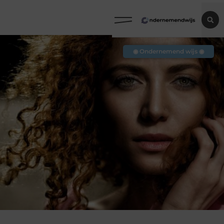
◉ Ondernemend wijs ◉