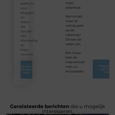
meer
vandaag
platform
zekerheid
nog
voor
jouw
bloggers
Wel omzet,
blogreis
en
maar te
of
lezers
weinig geld
ontdek
die
op de
nieuwe
houden
rekening?
inzichten
van
Dit kan de
op ons
afwisseling
reden zijn
platform.
en
❞
frisse
Een Dupa-
content.
kast die
meeverhuist
Registreer
Redactie van
met uw
vandaag
Ondernemend
bouwplaats
nog
wijs
Gerelateerde berichten
die u mogelijk
interesseren.