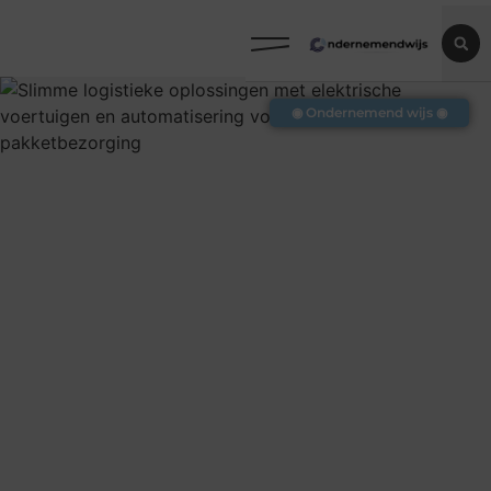
◉ Ondernemend wijs ◉