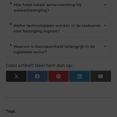
Hoe helpt lokale samenwerking bij
▼
pakketbezorging?
Welke technologieën worden in de toekomst
▼
voor bezorging ingezet?
Waarom is duurzaamheid belangrijk in de
▼
logistieke sector?
Goed artikel? Deel hem dan op:
X
Facebook
Pinterest
LinkedIn
Email
(Twitter)
Tags: