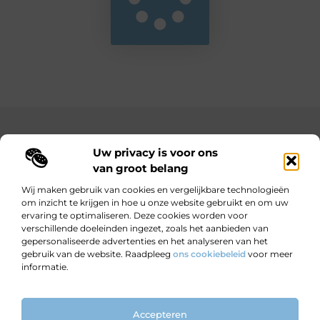
Main Links
Uw privacy is voor ons
Bekende Nederlanders
Goedkope linkbuilding: hoe je met een beperkt budget toch sterke resultaten behaalt
Hoe kan ik geld verdienen met mijn website? Jouw complete gids naar online inkomsten
van groot belang
Wij maken gebruik van cookies en vergelijkbare technologieën
om inzicht te krijgen in hoe u onze website gebruikt en om uw
ervaring te optimaliseren. Deze cookies worden voor
Wijzer worden door verhalen.
verschillende doeleinden ingezet, zoals het aanbieden van
Motiverende en informatieve blogs voor nieuwsgierige lezers en
gepersonaliseerde advertenties en het analyseren van het
doeners.
gebruik van de website. Raadpleeg
ons cookiebeleid
voor meer
informatie.
Website index
Cookiebeleid (EU)
Accepteren