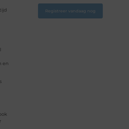
tijd
Registreer vandaag nog
l
n en
s
 ook
r