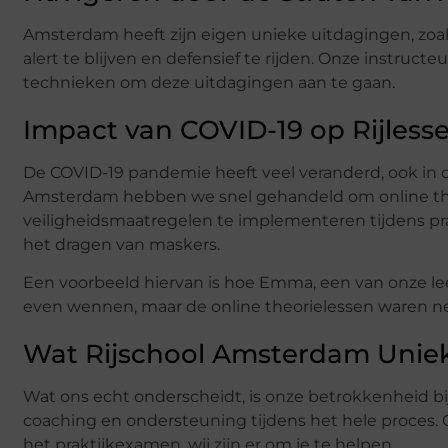
Amsterdam heeft zijn eigen unieke uitdagingen, zoals s
alert te blijven en defensief te rijden. Onze instruct
technieken om deze uitdagingen aan te gaan.
Impact van COVID-19 op Rijless
De COVID-19 pandemie heeft veel veranderd, ook in d
Amsterdam hebben we snel gehandeld om online theo
veiligheidsmaatregelen te implementeren tijdens pra
het dragen van maskers.
Een voorbeeld hiervan is hoe Emma, een van onze lee
even wennen, maar de online theorielessen waren net z
Wat Rijschool Amsterdam Unie
Wat ons echt onderscheidt, is onze betrokkenheid bij
coaching en ondersteuning tijdens het hele proces. 
het praktijkexamen, wij zijn er om je te helpen.