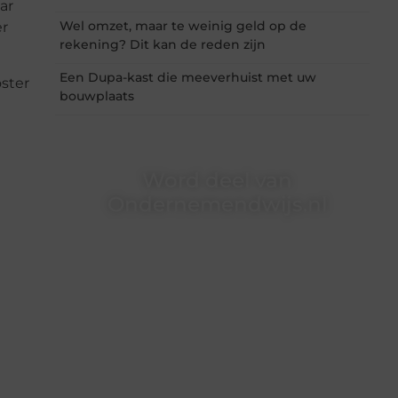
ar
Wel omzet, maar te weinig geld op de
er
rekening? Dit kan de reden zijn
Een Dupa-kast die meeverhuist met uw
oster
bouwplaats
Word deel van
Ondernemendwijs.nl
Of je nu een nieuwsgierige lezer bent of een
gepassioneerde schrijver — bij
Ondernemendwijs.nl is er altijd plek voor jouw
stem. We nodigen je uit om deel te worden van
onze groeiende community en samen
waardevolle verhalen te delen.
❝
Start vandaag nog jouw blogreis of ontdek
nieuwe inzichten op ons platform.
❞