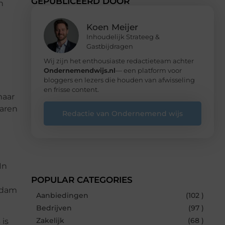
GEPUBLICEERD DOOR
n
Koen Meijer
Inhoudelijk Strateeg &
Gastbijdragen
Wij zijn het enthousiaste redactieteam achter
Ondernemendwijs.nl
— een platform voor
bloggers en lezers die houden van afwisseling
en frisse content.
maar
varen
Redactie van Ondernemend wijs
In
POPULAR CATEGORIES
erdam
Aanbiedingen
(102 )
Bedrijven
(97 )
Zakelijk
(68 )
 is