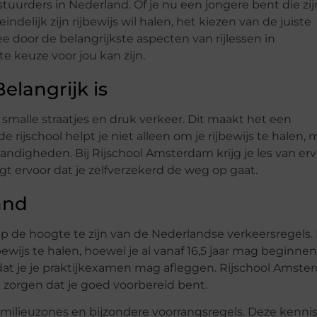
uurders in Nederland. Of je nu een jongere bent die zij
delijk zijn rijbewijs wil halen, het kiezen van de juiste
ee door de belangrijkste aspecten van rijlessen in
keuze voor jou kan zijn.
langrijk is
smalle straatjes en druk verkeer. Dit maakt het een
rijschool helpt je niet alleen om je rijbewijs te halen, 
tandigheden. Bij Rijschool Amsterdam krijg je les van er
gt ervoor dat je zelfverzekerd de weg op gaat.
and
 op de hoogte te zijn van de Nederlandse verkeersregels. 
ewijs te halen, hoewel je al vanaf 16,5 jaar mag beginnen
dat je je praktijkexamen mag afleggen. Rijschool Amst
 zorgen dat je goed voorbereid bent.
milieuzones en bijzondere voorrangsregels. Deze kennis