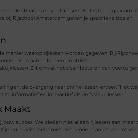
malle straatjes en veel fietsers. Het is belangrijk om al
eurs bij Rijschool Amsterdam geven je specifieke tips en
en
e manier waarop rijlessen worden gegeven. Bij Rijschoo
rielessen aan te bieden en strikte
ktijklessen. Dit omvat het desinfecteren van voertuige
rlingen, de overgang naar online lessen ervoer. “Het wa
o informatief en interactief als de fysieke lessen.”
k Maakt
 jouw succes. We bieden niet alleen rijlessen aan, maar
Of je nu moeite hebt met de theorie of angstig bent voo