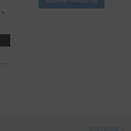
Registreer vandaag nog
▼
VOLGENDE →