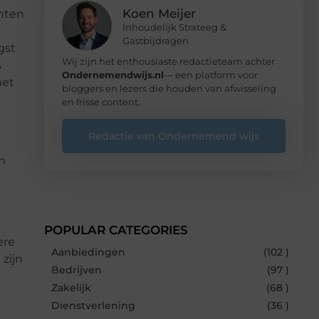
Koen Meijer
hten
Inhoudelijk Strateeg &
Gastbijdragen
gst
Wij zijn het enthousiaste redactieteam achter
s
Ondernemendwijs.nl
— een platform voor
het
bloggers en lezers die houden van afwisseling
en frisse content.
Redactie van Ondernemend wijs
m
POPULAR CATEGORIES
ere
Aanbiedingen
(102 )
zijn
Bedrijven
(97 )
Zakelijk
(68 )
Dienstverlening
(36 )