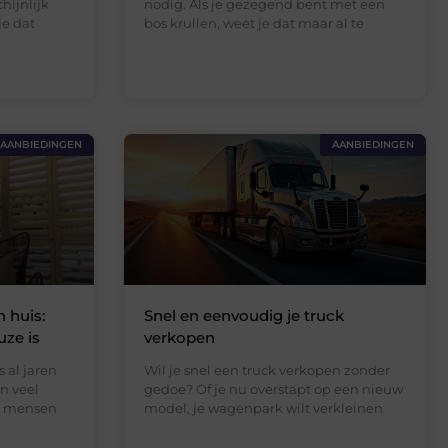
hijnlijk
nodig. Als je gezegend bent met een
je dat
bos krullen, weet je dat maar al te
AANBIEDINGEN
AANBIEDINGEN
 huis:
Snel en eenvoudig je truck
uze is
verkopen
s al jaren
Wil je snel een truck verkopen zonder
n veel
gedoe? Of je nu overstapt op een nieuw
r mensen
model, je wagenpark wilt verkleinen