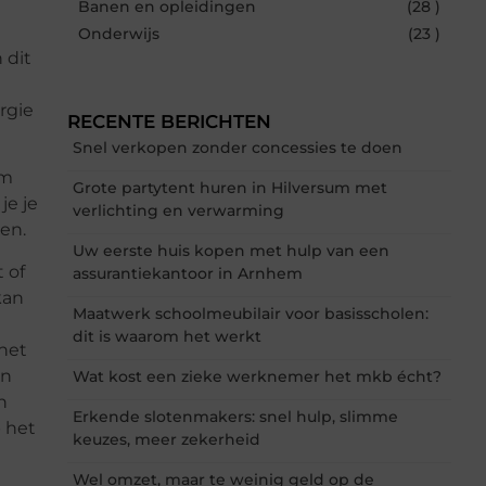
Banen en opleidingen
(28 )
Onderwijs
(23 )
 dit
rgie
RECENTE BERICHTEN
Snel verkopen zonder concessies te doen
om
Grote partytent huren in Hilversum met
je je
verlichting en verwarming
en.
Uw eerste huis kopen met hulp van een
 of
assurantiekantoor in Arnhem
kan
Maatwerk schoolmeubilair voor basisscholen:
dit is waarom het werkt
het
en
Wat kost een zieke werknemer het mkb écht?
n
Erkende slotenmakers: snel hulp, slimme
 het
keuzes, meer zekerheid
Wel omzet, maar te weinig geld op de