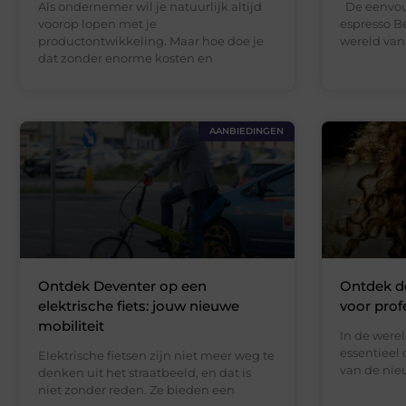
Als ondernemer wil je natuurlijk altijd
De eenvoud
voorop lopen met je
espresso B
productontwikkeling. Maar hoe doe je
wereld van 
dat zonder enorme kosten en
AANBIEDINGEN
Ontdek Deventer op een
Ontdek de
elektrische fiets: jouw nieuwe
voor prof
mobiliteit
In de werel
essentieel 
Elektrische fietsen zijn niet meer weg te
van de nieu
denken uit het straatbeeld, en dat is
niet zonder reden. Ze bieden een