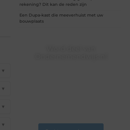
rekening? Dit kan de reden zijn
Een Dupa-kast die meeverhuist met uw
bouwplaats
Word deel van
Ondernemendwijs.nl
Of je nu een nieuwsgierige lezer bent of een
▼
gepassioneerde schrijver — bij
Ondernemendwijs.nl is er altijd plek voor jouw
stem. We nodigen je uit om deel te worden van
▼
onze groeiende community en samen
waardevolle verhalen te delen.
▼
❝
Start vandaag nog jouw blogreis of ontdek
nieuwe inzichten op ons platform.
❞
▼