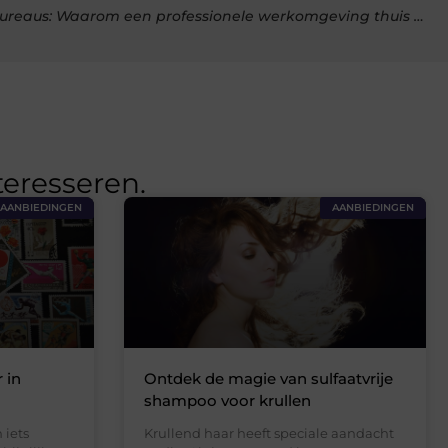
De voordelen van thuiswerk bureaus: Waarom een professionele werkomgeving thuis belangrijk is
teresseren.
AANBIEDINGEN
AANBIEDINGEN
 in
Ontdek de magie van sulfaatvrije
shampoo voor krullen
 iets
Krullend haar heeft speciale aandacht