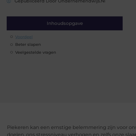
Gepubliceerd Door Ondernemendwijs.nl
Inhoudsopgave
Voordeel
Beter slapen
Veelgestelde vragen
Piekeren kan een ernstige belemmering zijn voor on
doelen, ons stressniveau verhogen en zelfs onze slaap