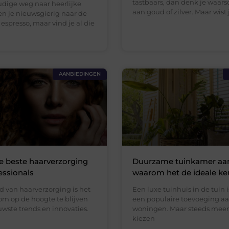
tastbaars, dan denk je waarsc
ige weg naar heerlijke
aan goud of zilver. Maar wist 
en je nieuwsgierig naar de
espresso, maar vind je al die
AANBIEDINGEN
 beste haarverzorging
Duurzame tuinkamer aan
essionals
waarom het de ideale ke
d van haarverzorging is het
Een luxe tuinhuis in de tuin i
om op de hoogte te blijven
een populaire toevoeging aa
wste trends en innovaties.
woningen. Maar steeds mee
kiezen