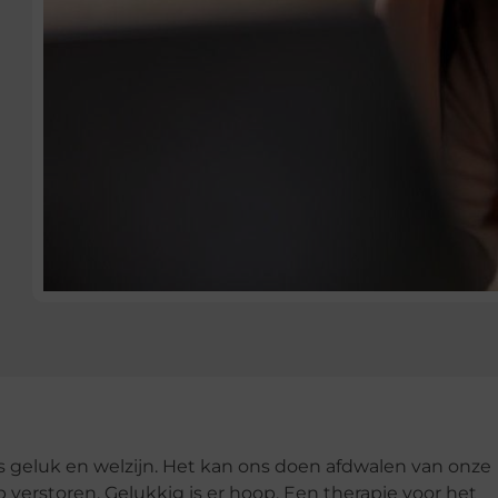
s geluk en welzijn. Het kan ons doen afdwalen van onze
 verstoren. Gelukkig is er hoop. Een therapie voor het