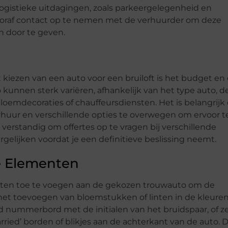
logistieke uitdagingen, zoals parkeergelegenheid en
vooraf contact op te nemen met de verhuurder om deze
n door te geven.
 kiezen van een auto voor een bruiloft is het budget en
kunnen sterk variëren, afhankelijk van het type auto, d
loemdecoraties of chauffeursdiensten. Het is belangrij
erhuur en verschillende opties te overwegen om ervoor t
t verstandig om offertes op te vragen bij verschillende
gelijken voordat je een definitieve beslissing neemt.
e Elementen
enten toe te voegen aan de gekozen trouwauto om de
 het toevoegen van bloemstukken of linten in de kleure
d nummerbord met de initialen van het bruidspaar, of ze
rried’ borden of blikjes aan de achterkant van de auto. 