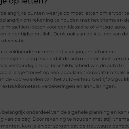
je op letten?
le belangrijke punten waar je op moet letten om ervoor t
et belangrijk om rekening te houden met het thema en de 
wil je misschien kiezen voor een klassieke of vintage auto,
een eigentijdse bruiloft. Denk ook aan de kleuren van de
tsdecoratie.
uto voldoende ruimte biedt voor jou, je partner en
meerijden. Zorg ervoor dat de auto comfortabel is en da
s ook verstandig om de beschikbaarheid van de auto te
vooral als je trouwt op een populaire trouwdatum zoals i
jk om de voorwaarden van het autoverhuurbedrijf zorgvuld
or extra kilometers, verzekeringen en annuleringen.
een belangrijk onderdeel van de algehele planning en kan
g van de dag. Door rekening te houden met stijl, thema
ementen, kun je ervoor zorgen dat de trouwauto perfect