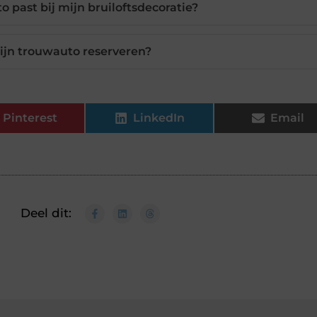
o past bij mijn bruiloftsdecoratie?
jn trouwauto reserveren?
Pinterest
LinkedIn
Email
Deel dit: