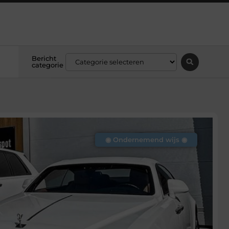
Bericht
categorie
◉ Ondernemend wijs ◉