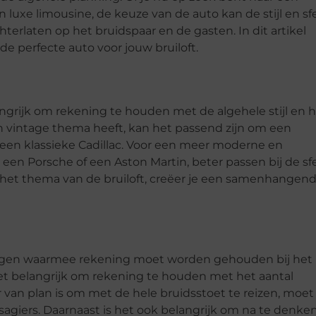
luxe limousine, de keuze van de auto kan de stijl en sf
hterlaten op het bruidspaar en de gasten. In dit artikel
de perfecte auto voor jouw bruiloft.
elangrijk om rekening te houden met de algehele stijl en 
een vintage thema heeft, kan het passend zijn om een
of een klassieke Cadillac. Voor een meer moderne en
s een Porsche of een Aston Martin, beter passen bij de sf
het thema van de bruiloft, creëer je een samenhangen
egingen waarmee rekening moet worden gehouden bij het
 het belangrijk om rekening te houden met het aantal
ar van plan is om met de hele bruidsstoet te reizen, moet
agiers. Daarnaast is het ook belangrijk om na te denke