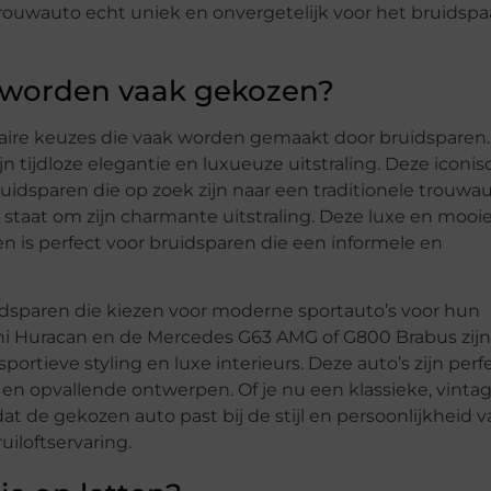
trouwauto echt uniek en onvergetelijk voor het bruidspa
 worden vaak gekozen?
laire keuzes die vaak worden gemaakt door bruidsparen
jn tijdloze elegantie en luxueuze uitstraling. Deze iconi
 bruidsparen die op zoek zijn naar een traditionele trouwau
 staat om zijn charmante uitstraling. Deze luxe en mooi
en is perfect voor bruidsparen die een informele en
ruidsparen die kiezen voor moderne sportauto’s voor hun
ini Huracan en de Mercedes G63 AMG of G800 Brabus zijn
ortieve styling en luxe interieurs. Deze auto’s zijn perf
en opvallende ontwerpen. Of je nu een klassieke, vintag
 dat de gekozen auto past bij de stijl en persoonlijkheid 
uiloftservaring.