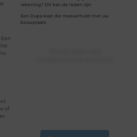
ar
rekening? Dit kan de reden zijn
Een Dupa-kast die meeverhuist met uw
bouwplaats
. Een
sche
Word deel van
to.
Ondernemendwijs.nl
e
Of je nu een nieuwsgierige lezer bent of een
gepassioneerde schrijver — bij
Ondernemendwijs.nl is er altijd plek voor jouw
stem. We nodigen je uit om deel te worden van
onze groeiende community en samen
waardevolle verhalen te delen.
ect
e of
❝
Start vandaag nog jouw blogreis of ontdek
van
nieuwe inzichten op ons platform.
❞