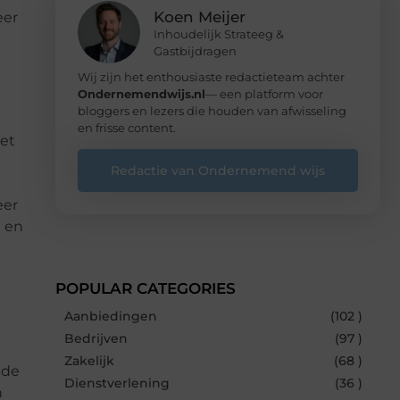
Koen Meijer
eer
Inhoudelijk Strateeg &
Gastbijdragen
Wij zijn het enthousiaste redactieteam achter
Ondernemendwijs.nl
— een platform voor
bloggers en lezers die houden van afwisseling
en frisse content.
het
Redactie van Ondernemend wijs
eer
d en
POPULAR CATEGORIES
Aanbiedingen
(102 )
Bedrijven
(97 )
Zakelijk
(68 )
 de
Dienstverlening
(36 )
n