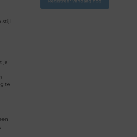
Registreer vandaag nog
e
stijl
t je
n
ig te
 een
,