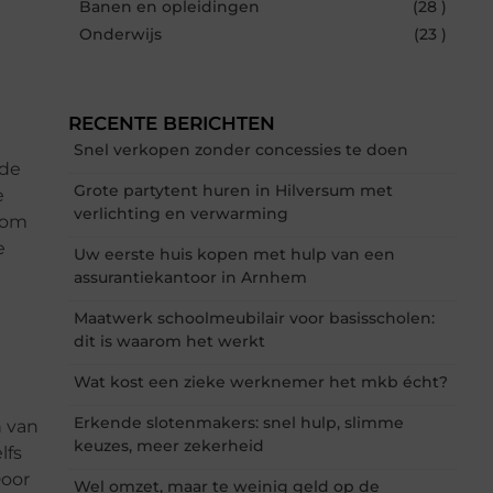
Banen en opleidingen
(28 )
Onderwijs
(23 )
RECENTE BERICHTEN
Snel verkopen zonder concessies te doen
 de
Grote partytent huren in Hilversum met
e
verlichting en verwarming
k om
e
Uw eerste huis kopen met hulp van een
assurantiekantoor in Arnhem
Maatwerk schoolmeubilair voor basisscholen:
dit is waarom het werkt
Wat kost een zieke werknemer het mkb écht?
Erkende slotenmakers: snel hulp, slimme
n van
keuzes, meer zekerheid
lfs
Door
Wel omzet, maar te weinig geld op de