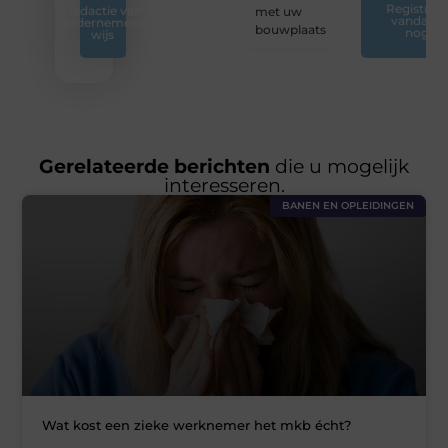
Registreer
Redactie van
met uw
vandaag
Ondernemend
bouwplaats
nog
wijs
Gerelateerde berichten
die u mogelijk
interesseren.
BANEN EN OPLEIDINGEN
Wat kost een zieke werknemer het mkb écht?