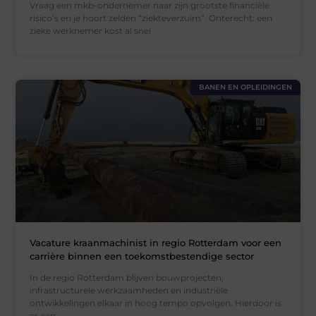
Vraag een mkb-ondernemer naar zijn grootste financiële
risico’s en je hoort zelden “ziekteverzuim”. Onterecht: een
zieke werknemer kost al snel
BANEN EN OPLEIDINGEN
Vacature kraanmachinist in regio Rotterdam voor een
carrière binnen een toekomstbestendige sector
In de regio Rotterdam blijven bouwprojecten,
infrastructurele werkzaamheden en industriële
ontwikkelingen elkaar in hoog tempo opvolgen. Hierdoor is
er een