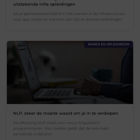
uitstekende infra opleidingen
Als je geïnteresseerd bent in het werken in de infrastructuur
voor gas, water en warmte, dan zijn er diverse opleidingen
BANEN EN OPLEIDINGEN
NLP, zeker de moeite waard om je in te verdiepen
De afkorting NLP staat voor neuro linguïstisch
programmeren. Voor beiden geldt dat de kans best
aanzienlijk is dat je er