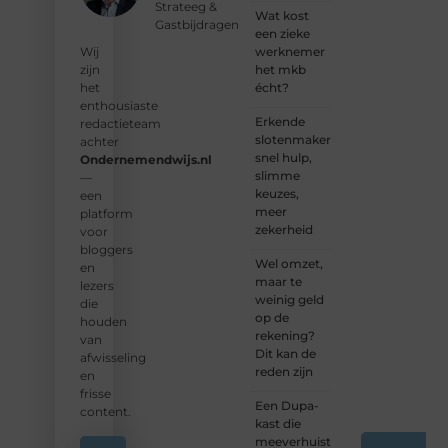
Strateeg &
onze
Wat kost
Gastbijdragen
groeiende
een zieke
community
werknemer
Wij
en
het mkb
zijn
samen
écht?
het
waardevolle
enthousiaste
Erkende
verhalen
redactieteam
slotenmakers:
te
achter
snel hulp,
delen.
Ondernemendwijs.nl
slimme
—
keuzes,
❝
Start
een
meer
vandaag
platform
zekerheid
nog
voor
jouw
bloggers
Wel omzet,
blogreis
en
maar te
of
lezers
weinig geld
ontdek
die
op de
nieuwe
houden
rekening?
inzichten
van
Dit kan de
op ons
afwisseling
reden zijn
platform.
en
❞
frisse
Een Dupa-
content.
kast die
meeverhuist