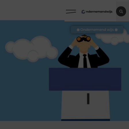
◉ Ondernemend wijs ◉