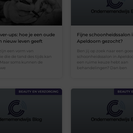
ver-ups: hoe je een oude
Fijne schoonheidssalon 
n nieuw leven geeft
Apeldoorn gezocht?
zijn een vorm van
Ben jij op zoek naar een goe
ie die de tand des tijds kan
schoonheidssalon in Apeldoor
 Maar soms kunnen de
een ruime keuze hebt aan
 we
behandelingen? Dan ben
BEAUTY EN VERZORGING
BEAUTY 