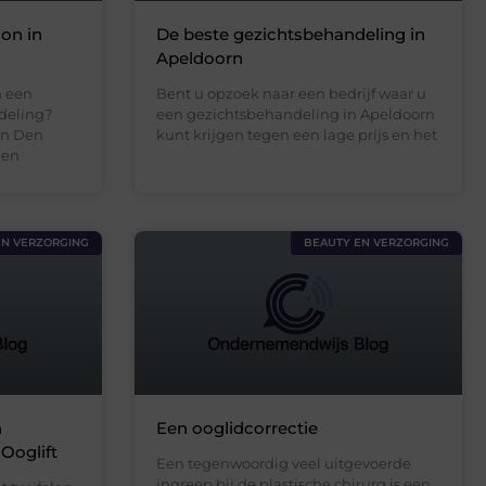
lon in
De beste gezichtsbehandeling in
Apeldoorn
n een
Bent u opzoek naar een bedrijf waar u
deling?
een gezichtsbehandeling in Apeldoorn
in Den
kunt krijgen tegen een lage prijs en het
Den
EN VERZORGING
BEAUTY EN VERZORGING
n
Een ooglidcorrectie
 Ooglift
Een tegenwoordig veel uitgevoerde
ingreep bij de plastische chirurg is een