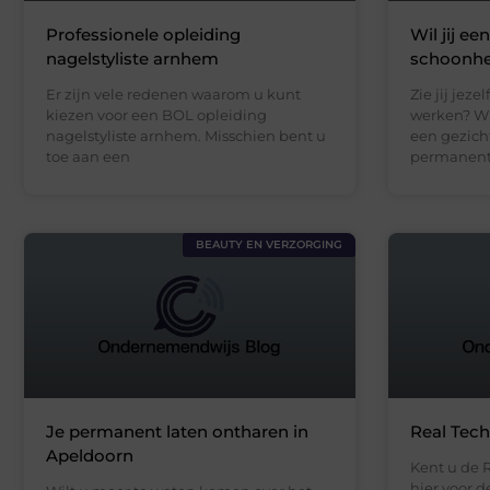
Professionele opleiding
Wil jij ee
nagelstyliste arnhem
schoonhei
Er zijn vele redenen waarom u kunt
Zie jij jeze
kiezen voor een BOL opleiding
werken? Wi
nagelstyliste arnhem. Misschien bent u
een gezich
toe aan een
permanent
BEAUTY EN VERZORGING
Je permanent laten ontharen in
Real Tec
Apeldoorn
Kent u de 
hier voor 