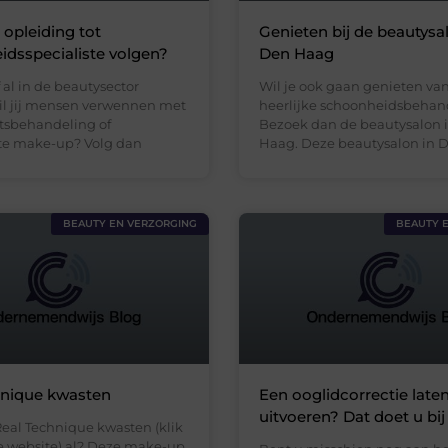
n opleiding tot
Genieten bij de beautysa
dsspecialiste volgen?
Den Haag
lf al in de beautysector
Wil je ook gaan genieten va
l jij mensen verwennen met
heerlijke schoonheidsbehan
tsbehandeling of
Bezoek dan de beautysalon 
e make-up? Volg dan
Haag. Deze beautysalon in 
BEAUTY EN VERZORGING
BEAUTY 
hnique kwasten
Een ooglidcorrectie late
uitvoeren? Dat doet u bij
Real Technique kwasten (klik
de website) al? Deze make-up