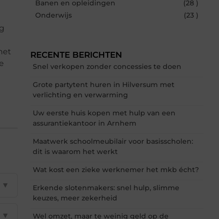
Banen en opleidingen
(28 )
Onderwijs
(23 )
og
het
RECENTE BERICHTEN
te
Snel verkopen zonder concessies te doen
Grote partytent huren in Hilversum met
verlichting en verwarming
Uw eerste huis kopen met hulp van een
assurantiekantoor in Arnhem
Maatwerk schoolmeubilair voor basisscholen:
dit is waarom het werkt
Wat kost een zieke werknemer het mkb écht?
▼
Erkende slotenmakers: snel hulp, slimme
keuzes, meer zekerheid
▼
Wel omzet, maar te weinig geld op de