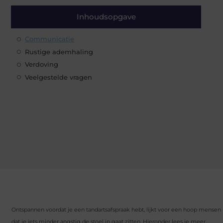
Inhoudsopgave
Communicatie
Rustige ademhaling
Verdoving
Veelgestelde vragen
Ontspannen voordat je een tandartsafspraak hebt, lijkt voor een hoop mensen
dat je iets minder angstig de stoel in gaat zitten. Hieronder lees je meer.