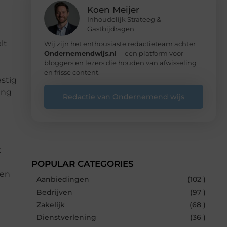
Koen Meijer
Inhoudelijk Strateeg &
Gastbijdragen
lt
Wij zijn het enthousiaste redactieteam achter
Ondernemendwijs.nl
— een platform voor
bloggers en lezers die houden van afwisseling
en frisse content.
astig
ing
Redactie van Ondernemend wijs
t
POPULAR CATEGORIES
ven
Aanbiedingen
(102 )
Bedrijven
(97 )
Zakelijk
(68 )
Dienstverlening
(36 )