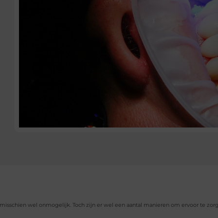
 misschien wel onmogelijk. Toch zijn er wel een aantal manieren om ervoor te zor