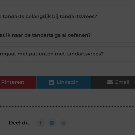
andarts belangrijk bij tandartsvrees?
 ik naar de tandarts ga al oefenen?
 omgaat met patiënten met tandartsvrees?
Pinterest
LinkedIn
Email
Deel dit: