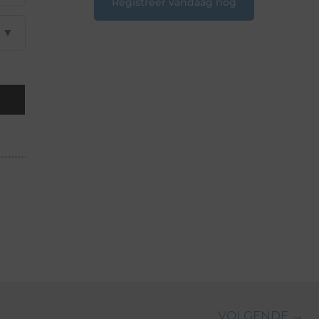
Registreer vandaag nog
▼
VOLGENDE →