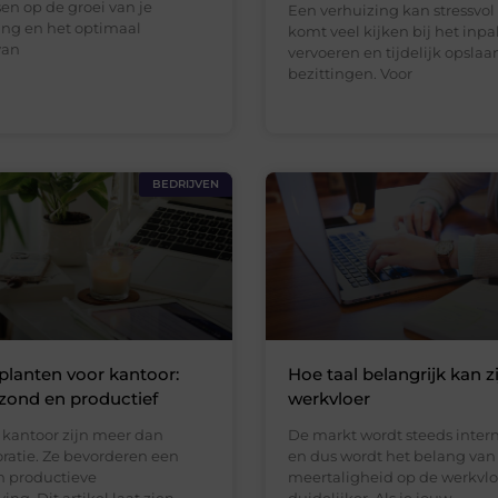
ssen op de groei van je
Een verhuizing kan stressvol z
ng en het optimaal
komt veel kijken bij het inp
van
vervoeren en tijdelijk opslaa
bezittingen. Voor
BEDRIJVEN
planten voor kantoor:
Hoe taal belangrijk kan z
zond en productief
werkvloer
 kantoor zijn meer dan
De markt wordt steeds intern
oratie. Ze bevorderen een
en dus wordt het belang van
 productieve
meertaligheid op de werkvlo