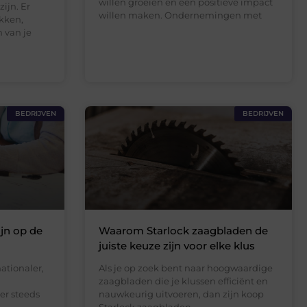
willen groeien en een positieve impact
ijn. Er
willen maken. Ondernemingen met
akken,
n van je
BEDRIJVEN
BEDRIJVEN
ijn op de
Waarom Starlock zaagbladen de
juiste keuze zijn voor elke klus
ationaler,
Als je op zoek bent naar hoogwaardige
zaagbladen die je klussen efficiënt en
er steeds
nauwkeurig uitvoeren, dan zijn koop