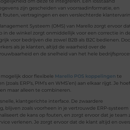
ogelijkheid om deze te integreren. Een losstaand
egevens zijn gescheiden van voorraadinformatie, en
t fouten, vertragingen en een verslechterde klantervarin
anagement Systeem (OMS) van Marello zorgt ervoor dat
 in de winkel zorgt onmiddellijk voor een correctie in d
rijk voor bedrijven die zowel B2B als B2C bedienen. Doo
ers als je klanten, altijd de waarheid over de
ouwbaarheid en de snelheid van het hele bedrijfsproce
 mogelijk door flexibele
Marello POS koppelingen
te
 (zoals ERP’s, PIM’s en WMS’en) aan elkaar rijgt. Je hoef
sen maar alleen te combineren.
nelle, klantgerichte interface. De zwaardere
ng, blijven zoals voorheen in je vertrouwde ERP-systeem
maliseert de kans op fouten, en zorgt ervoor dat je team 
ice verlenen. Je zorgt ervoor dat de klant altijd en over