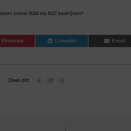
stem zowel B2B als B2C bedrijven?
Pinterest
LinkedIn
Email
Deel dit: