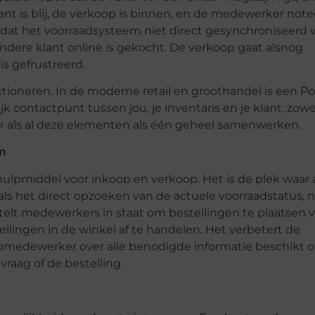
nt is blij, de verkoop is binnen, en de medewerker note
lijkt dat het voorraadsysteem niet direct gesynchroniseerd
andere klant online is gekocht. De verkoop gaat alsnog
is gefrustreerd.
ctioneren. In de moderne retail en groothandel is een Po
jk contactpunt tussen jou, je inventaris en je klant, zowe
er als al deze elementen als één geheel samenwerken.
em
pmiddel voor inkoop en verkoop. Het is de plek waar a
 het direct opzoeken van de actuele voorraadstatus, n
 stelt medewerkers in staat om bestellingen te plaatsen 
ellingen in de winkel af te handelen. Het verbetert de
pmedewerker over alle benodigde informatie beschikt 
raag of de bestelling.