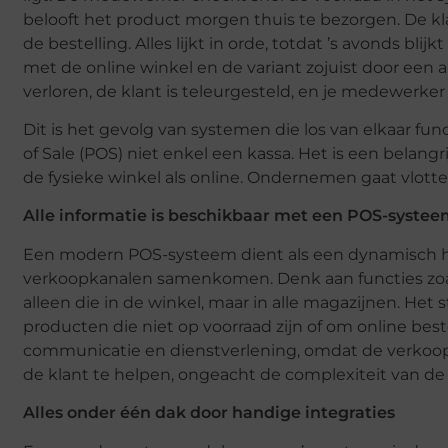
belooft het product morgen thuis te bezorgen. De kla
de bestelling. Alles lijkt in orde, totdat ’s avonds b
met de online winkel en de variant zojuist door een 
verloren, de klant is teleurgesteld, en je medewerker 
Dit is het gevolg van systemen die los van elkaar fun
of Sale (POS) niet enkel een kassa. Het is een belangri
de fysieke winkel als online. Ondernemen gaat vlott
Alle informatie is beschikbaar met een POS-syste
Een modern POS-systeem dient als een dynamisch hul
verkoopkanalen samenkomen. Denk aan functies zoals
alleen die in de winkel, maar in alle magazijnen. Het
producten die niet op voorraad zijn of om online best
communicatie en dienstverlening, omdat de verkoo
de klant te helpen, ongeacht de complexiteit van de v
Alles onder één dak door handige integraties