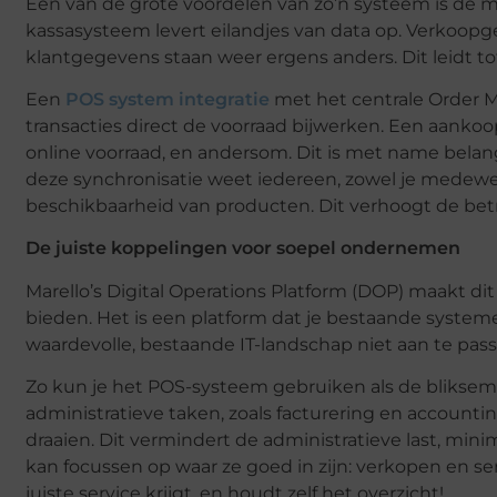
Een van de grote voordelen van zo’n systeem is de m
kassasysteem levert eilandjes van data op. Verkoopg
klantgegevens staan weer ergens anders. Dit leidt to
Een
POS system integratie
met het centrale Order M
transacties direct de voorraad bijwerken. Een aankoop
online voorraad, en andersom. Dit is met name belang
deze synchronisatie weet iedereen, zowel je medewerk
beschikbaarheid van producten. Dit verhoogt de betr
De juiste koppelingen voor soepel ondernemen
Marello’s Digital Operations Platform (DOP) maakt dit
bieden. Het is een platform dat je bestaande systemen
waardevolle, bestaande IT-landschap niet aan te pas
Zo kun je het POS-systeem gebruiken als de bliksems
administratieve taken, zoals facturering en accounti
draaien. Dit vermindert de administratieve last, mini
kan focussen op waar ze goed in zijn: verkopen en serv
juiste service krijgt, en houdt zelf het overzicht!