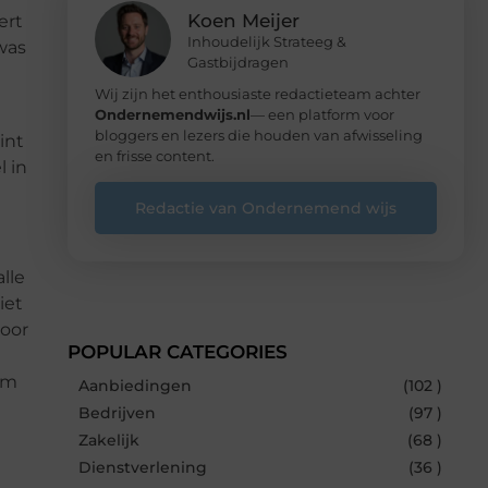
Koen Meijer
ert
Inhoudelijk Strateeg &
 was
Gastbijdragen
Wij zijn het enthousiaste redactieteam achter
Ondernemendwijs.nl
— een platform voor
bloggers en lezers die houden van afwisseling
int
en frisse content.
l in
Redactie van Ondernemend wijs
lle
iet
voor
POPULAR CATEGORIES
om
Aanbiedingen
(102 )
Bedrijven
(97 )
Zakelijk
(68 )
Dienstverlening
(36 )