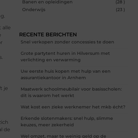
Banen en opleidingen
(28 )
Onderwijs
(23 )
g.
 alle
RECENTE BERICHTEN
e
Snel verkopen zonder concessies te doen
r
Grote partytent huren in Hilversum met
s.
verlichting en verwarming
Uw eerste huis kopen met hulp van een
assurantiekantoor in Arnhem
t je
Maatwerk schoolmeubilair voor basisscholen:
dit is waarom het werkt
Wat kost een zieke werknemer het mkb écht?
Erkende slotenmakers: snel hulp, slimme
zich
keuzes, meer zekerheid
al de
Wel omzet, maar te weinig geld op de