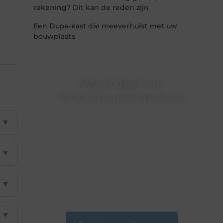
rekening? Dit kan de reden zijn
Een Dupa-kast die meeverhuist met uw
bouwplaats
Word deel van
Ondernemendwijs.nl
Of je nu een nieuwsgierige lezer bent of een
▼
gepassioneerde schrijver — bij
Ondernemendwijs.nl is er altijd plek voor jouw
stem. We nodigen je uit om deel te worden van
▼
onze groeiende community en samen
waardevolle verhalen te delen.
❝
Start vandaag nog jouw blogreis of ontdek
▼
nieuwe inzichten op ons platform.
❞
▼