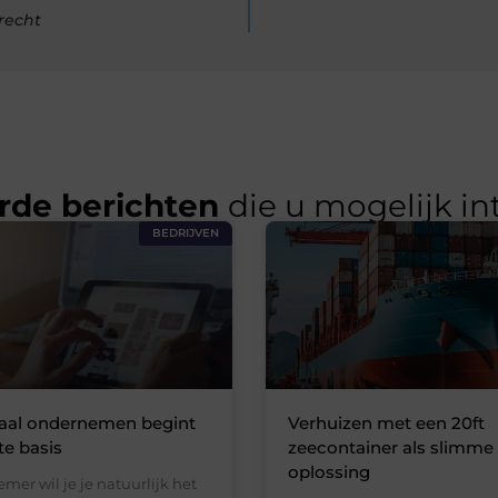
recht
rde berichten
die u mogelijk in
BEDRIJVEN
taal ondernemen begint
Verhuizen met een 20ft
ste basis
zeecontainer als slimme
oplossing
mer wil je je natuurlijk het