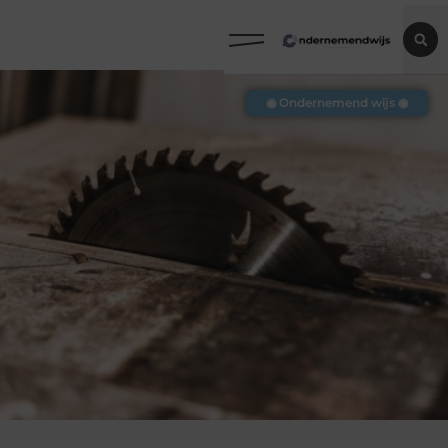
◉ Ondernemend wijs ◉