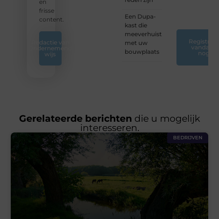
platform.
en
❞
frisse
Een Dupa-
content.
kast die
meeverhuist
Registreer
Redactie van
met uw
vandaag
Ondernemend
bouwplaats
nog
wijs
Gerelateerde berichten
die u mogelijk
interesseren.
BEDRIJVEN