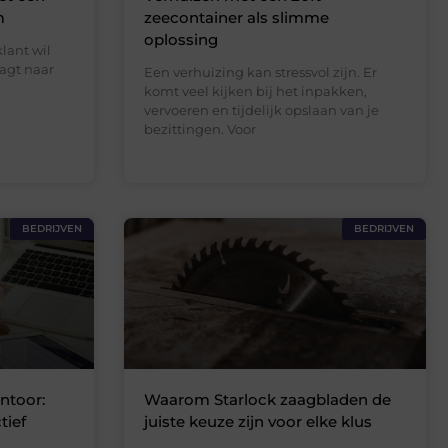
m
zeecontainer als slimme
oplossing
klant wil
agt naar
Een verhuizing kan stressvol zijn. Er
komt veel kijken bij het inpakken,
vervoeren en tijdelijk opslaan van je
bezittingen. Voor
BEDRIJVEN
BEDRIJVEN
ntoor:
Waarom Starlock zaagbladen de
tief
juiste keuze zijn voor elke klus