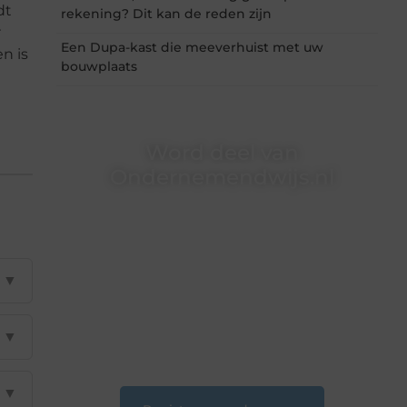
dt
rekening? Dit kan de reden zijn
r
Een Dupa-kast die meeverhuist met uw
n is
bouwplaats
Word deel van
Ondernemendwijs.nl
Of je nu een nieuwsgierige lezer bent of een
gepassioneerde schrijver — bij
Ondernemendwijs.nl is er altijd plek voor jouw
stem. We nodigen je uit om deel te worden van
▼
onze groeiende community en samen
waardevolle verhalen te delen.
❝
Start vandaag nog jouw blogreis of ontdek
▼
nieuwe inzichten op ons platform.
❞
▼