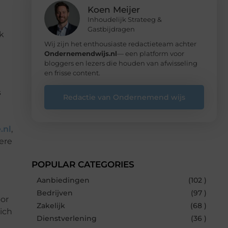
Koen Meijer
Inhoudelijk Strateeg &
Gastbijdragen
k
Wij zijn het enthousiaste redactieteam achter
Ondernemendwijs.nl
— een platform voor
bloggers en lezers die houden van afwisseling
en frisse content.
s
Redactie van Ondernemend wijs
.nl
,
ere
POPULAR CATEGORIES
Aanbiedingen
(102 )
Bedrijven
(97 )
oor
Zakelijk
(68 )
ich
Dienstverlening
(36 )