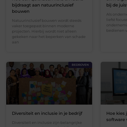
bijdraagt aan natuurinclusief
bij de jui
bouwen
Als onderne
liefst focu
Natuurinclusief bouwen wordt steeds
ondernemi
vaker toegepast binnen moderne
bedienen 
projecten. Hierbij wordt niet alleen
gekeken naar het beperken van schade
aan
BEDRIJVEN
Diversiteit en inclusie in je bedrijf
Hoe kies 
software 
Diversiteit en inclusie zijn belangrijke