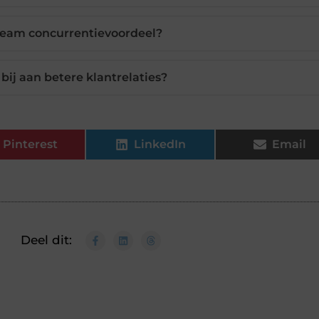
team concurrentievoordeel?
bij aan betere klantrelaties?
Pinterest
LinkedIn
Email
Deel dit: