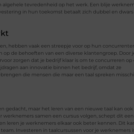
un algehele tevredenheid op het werk. Een blije werknem
estering in hun toekomst betaalt zich dubbel en dwars
rkt
en, hebben vaak een streepje voor op hun concurrente
len op de behoeften van een diverse klantengroep. Door j
rvoor zorgen dat je bedrijf klaar is om te concurreren op
dragen aan innovatie binnen het bedrijf, omdat ze
ebrengen die mensen die maar een taal spreken missch
ben gedacht, maar het leren van een nieuwe taal kan ook
r werknemers samen een cursus volgen, schept dit een
sen leren je werknemers elkaar ook beter kennen. Dit ka
team. Investeren in taalcursussen voor je werknemers i