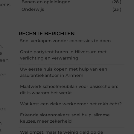
Banen en opleidingen
(28 )
er is
Onderwijs
(23 )
RECENTE BERICHTEN
Snel verkopen zonder concessies te doen
n.
Grote partytent huren in Hilversum met
e
verlichting en verwarming
 een
Uw eerste huis kopen met hulp van een
ien
assurantiekantoor in Arnhem
Maatwerk schoolmeubilair voor basisscholen:
dit is waarom het werkt
Wat kost een zieke werknemer het mkb écht?
 de
Erkende slotenmakers: snel hulp, slimme
keuzes, meer zekerheid
n
s
Wel omzet, maar te weinig geld op de