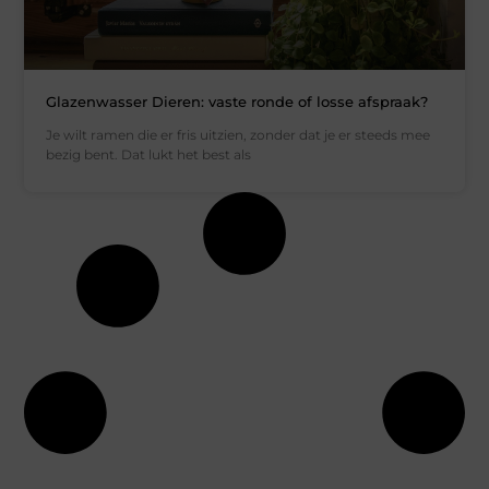
Glazenwasser Dieren: vaste ronde of losse afspraak?
Je wilt ramen die er fris uitzien, zonder dat je er steeds mee
bezig bent. Dat lukt het best als