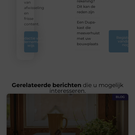
rekening?
inzichten
van
Dit kan de
op ons
afwisseling
reden zijn
platform.
en
❞
frisse
Een Dupa-
content.
kast die
meeverhuist
Registreer
Redactie van
met uw
vandaag
Ondernemend
bouwplaats
nog
wijs
Gerelateerde berichten
die u mogelijk
interesseren.
BLOG