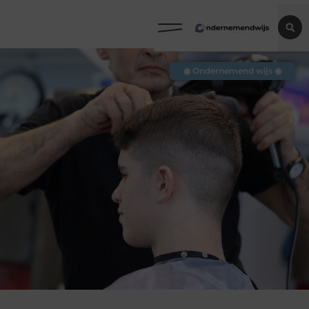
◉ Ondernemend wijs ◉