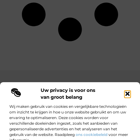
Main Links
Uw privacy is voor ons
Bekende Nederlanders
Goedkope linkbuilding: hoe je met een beperkt budget toch sterke resultaten behaalt
Hoe kan ik geld verdienen met mijn website? Jouw complete gids naar online inkomsten
van groot belang
Wij maken gebruik van cookies en vergelijkbare technologieën
om inzicht te krijgen in hoe u onze website gebruikt en om uw
ervaring te optimaliseren. Deze cookies worden voor
Wijzer worden door verhalen.
verschillende doeleinden ingezet, zoals het aanbieden van
Motiverende en informatieve blogs voor nieuwsgierige lezers en
gepersonaliseerde advertenties en het analyseren van het
doeners.
gebruik van de website. Raadpleeg
ons cookiebeleid
voor meer