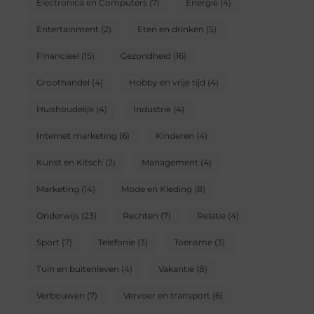
Electronica en Computers
(7)
Energie
(4)
Entertainment
(2)
Eten en drinken
(5)
Financieel
(15)
Gezondheid
(16)
Groothandel
(4)
Hobby en vrije tijd
(4)
Huishoudelijk
(4)
Industrie
(4)
Internet marketing
(6)
Kinderen
(4)
Kunst en Kitsch
(2)
Management
(4)
Marketing
(14)
Mode en Kleding
(8)
Onderwijs
(23)
Rechten
(7)
Relatie
(4)
Sport
(7)
Telefonie
(3)
Toerisme
(3)
Tuin en buitenleven
(4)
Vakantie
(8)
Verbouwen
(7)
Vervoer en transport
(6)