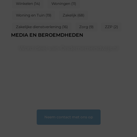
Winkelen
(14)
Woningen
(11)
Woning en Tuin
(19)
Zakelijk
(68)
Zakelijke dienstverlening
(16)
Zorg
(9)
ZZP
(2)
MEDIA EN BEROEMDHEDEN
Word deel van Ondernemendwijs.nl
Of je nu een nieuwsgierige lezer bent of een
gepassioneerde schrijver — bij Ondernemendwijs.nl is
er altijd plek voor jouw stem. We nodigen je uit om
deel te worden van onze groeiende community en
samen waardevolle verhalen te delen.
❝
Start vandaag nog jouw blogreis of ontdek nieuwe
inzichten op ons platform
❞
Neem contact met ons op