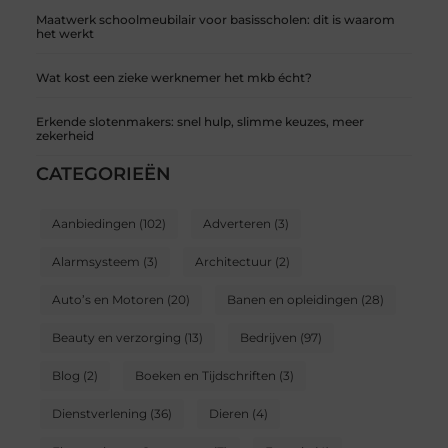
Maatwerk schoolmeubilair voor basisscholen: dit is waarom
het werkt
Wat kost een zieke werknemer het mkb écht?
Erkende slotenmakers: snel hulp, slimme keuzes, meer
zekerheid
CATEGORIEËN
Aanbiedingen
(102)
Adverteren
(3)
Alarmsysteem
(3)
Architectuur
(2)
Auto’s en Motoren
(20)
Banen en opleidingen
(28)
Beauty en verzorging
(13)
Bedrijven
(97)
Blog
(2)
Boeken en Tijdschriften
(3)
Dienstverlening
(36)
Dieren
(4)