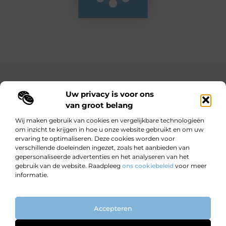
Main Links
Uw privacy is voor ons
Bekende Nederlanders
Goedkope linkbuilding: hoe je met een beperkt budget toch sterke resultaten behaalt
Hoe kan ik geld verdienen met mijn website? Jouw complete gids naar online inkomsten
van groot belang
Wij maken gebruik van cookies en vergelijkbare technologieën
om inzicht te krijgen in hoe u onze website gebruikt en om uw
ervaring te optimaliseren. Deze cookies worden voor
Wijzer worden door verhalen.
verschillende doeleinden ingezet, zoals het aanbieden van
Motiverende en informatieve blogs voor nieuwsgierige lezers en
gepersonaliseerde advertenties en het analyseren van het
doeners.
gebruik van de website. Raadpleeg
ons cookiebeleid
voor meer
informatie.
Website index
Cookiebeleid (EU)
Accepteren
@2025 All Right Reserved. Design by