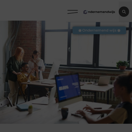
◉ Ondernemend wijs ◉