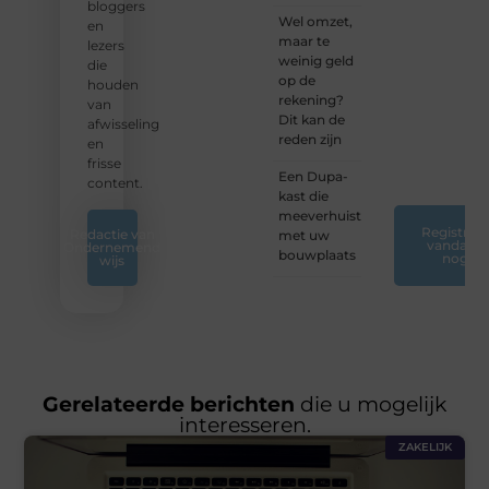
jouw
bloggers
Wel omzet,
blogreis
en
maar te
of
lezers
weinig geld
ontdek
die
op de
nieuwe
houden
rekening?
inzichten
van
Dit kan de
op ons
afwisseling
reden zijn
platform.
en
❞
frisse
Een Dupa-
content.
kast die
meeverhuist
Registreer
Redactie van
met uw
vandaag
Ondernemend
bouwplaats
nog
wijs
Gerelateerde berichten
die u mogelijk
interesseren.
ZAKELIJK