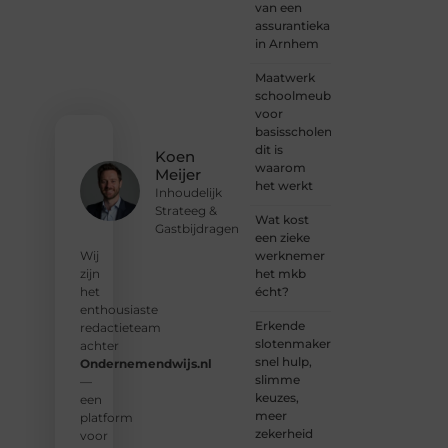
altijd
van een
plek
assurantiekantoor
voor
in Arnhem
jouw
stem.
Maatwerk
We
schoolmeubilair
nodigen
voor
je uit
basisscholen:
om
dit is
Koen
deel te
waarom
Meijer
worden
het werkt
Inhoudelijk
van
Strateeg &
onze
Wat kost
Gastbijdragen
groeiende
een zieke
community
werknemer
Wij
en
het mkb
zijn
samen
écht?
het
waardevolle
enthousiaste
Erkende
verhalen
redactieteam
slotenmakers:
te
achter
snel hulp,
delen.
Ondernemendwijs.nl
slimme
—
keuzes,
❝
Start
een
meer
vandaag
platform
zekerheid
nog
voor