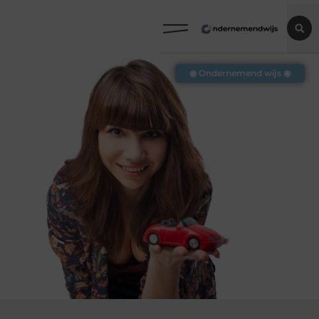
◉ Ondernemend wijs ◉