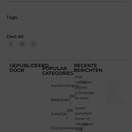
Tags:
Deel dit:
GEPUBLICEERD
RECENTE
POPULAR
DOOR
BERICHTEN
CATEGORIES
Snel
Word
verkopen
(102
Aanbiedingen
zonder
deel
)
concessies
van
(97
te doen
Bedrijven
Ondernem
)
Grote
(68
Of je
partytent
Zakelijk
nu een
)
huren in
nieuwsgierige
Hilversum
(36
lezer
Dienstverlening
met
)