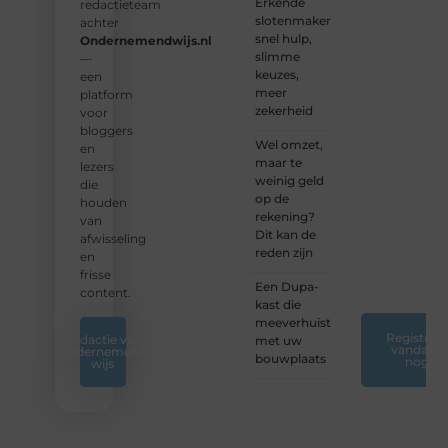
Erkende
verhalen
redactieteam
slotenmakers:
te
achter
snel hulp,
delen.
Ondernemendwijs.nl
slimme
—
keuzes,
❝
Start
een
meer
vandaag
platform
zekerheid
nog
voor
jouw
bloggers
Wel omzet,
blogreis
en
maar te
of
lezers
weinig geld
ontdek
die
op de
nieuwe
houden
rekening?
inzichten
van
Dit kan de
op ons
afwisseling
reden zijn
platform.
en
❞
frisse
Een Dupa-
content.
kast die
meeverhuist
Registreer
Redactie van
met uw
vandaag
Ondernemend
bouwplaats
nog
wijs