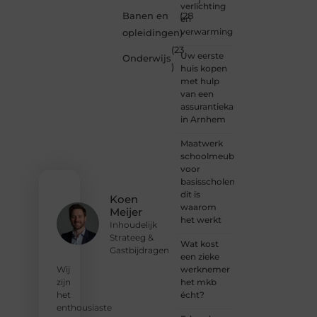
bent of
verlichting
een
Banen en
(28
en
gepassioneer
verwarming
opleidingen
)
schrijver
(23
— bij
Uw eerste
Onderwijs
Ondernemendw
)
huis kopen
is er
met hulp
altijd
van een
plek
assurantiekantoor
voor
in Arnhem
jouw
stem.
Maatwerk
We
schoolmeubilair
nodigen
voor
je uit
basisscholen:
om
dit is
Koen
deel te
waarom
Meijer
worden
het werkt
Inhoudelijk
van
Strateeg &
onze
Wat kost
Gastbijdragen
groeiende
een zieke
community
werknemer
Wij
en
het mkb
zijn
samen
écht?
het
waardevolle
enthousiaste