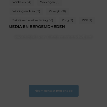
Winkelen
(14)
Woningen
(11)
Woning en Tuin
(19)
Zakelijk
(68)
Zakelijke dienstverlening
(16)
Zorg
(9)
ZZP
(2)
MEDIA EN BEROEMDHEDEN
Word deel van Ondernemendwijs.nl
Of je nu een nieuwsgierige lezer bent of een
gepassioneerde schrijver — bij Ondernemendwijs.nl is
er altijd plek voor jouw stem. We nodigen je uit om
deel te worden van onze groeiende community en
samen waardevolle verhalen te delen.
❝
Start vandaag nog jouw blogreis of ontdek nieuwe
inzichten op ons platform
❞
Neem contact met ons op