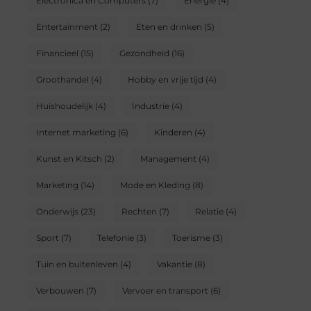
Electronica en Computers
(7)
Energie
(4)
Entertainment
(2)
Eten en drinken
(5)
Financieel
(15)
Gezondheid
(16)
Groothandel
(4)
Hobby en vrije tijd
(4)
Huishoudelijk
(4)
Industrie
(4)
Internet marketing
(6)
Kinderen
(4)
Kunst en Kitsch
(2)
Management
(4)
Marketing
(14)
Mode en Kleding
(8)
Onderwijs
(23)
Rechten
(7)
Relatie
(4)
Sport
(7)
Telefonie
(3)
Toerisme
(3)
Tuin en buitenleven
(4)
Vakantie
(8)
Verbouwen
(7)
Vervoer en transport
(6)