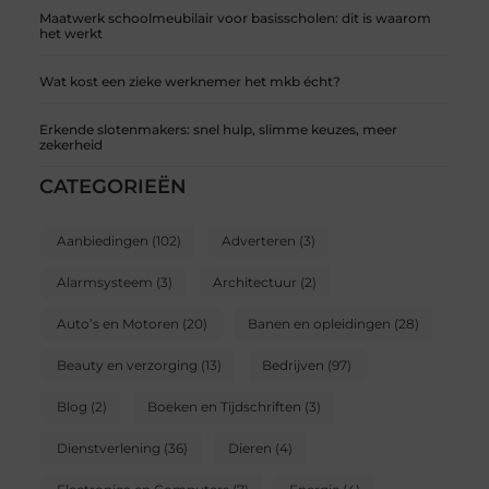
Maatwerk schoolmeubilair voor basisscholen: dit is waarom
het werkt
Wat kost een zieke werknemer het mkb écht?
Erkende slotenmakers: snel hulp, slimme keuzes, meer
zekerheid
CATEGORIEËN
Aanbiedingen
(102)
Adverteren
(3)
Alarmsysteem
(3)
Architectuur
(2)
Auto’s en Motoren
(20)
Banen en opleidingen
(28)
Beauty en verzorging
(13)
Bedrijven
(97)
Blog
(2)
Boeken en Tijdschriften
(3)
Dienstverlening
(36)
Dieren
(4)