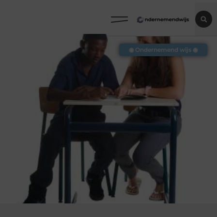
◉ Ondernemend wijs ◉