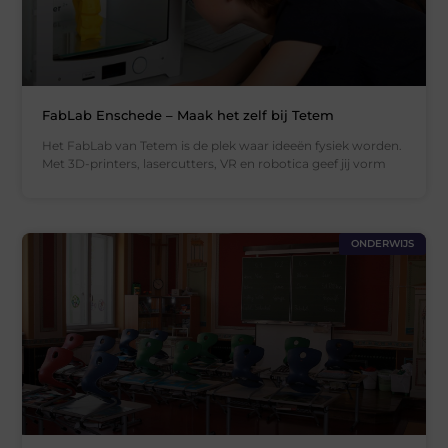
FabLab Enschede – Maak het zelf bij Tetem
Het FabLab van Tetem is de plek waar ideeën fysiek worden.
Met 3D-printers, lasercutters, VR en robotica geef jij vorm
ONDERWIJS