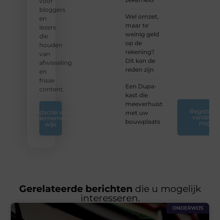
nog
voor
jouw
bloggers
Wel omzet,
blogreis
en
maar te
of
lezers
weinig geld
ontdek
die
op de
nieuwe
houden
rekening?
inzichten
van
Dit kan de
op ons
afwisseling
reden zijn
platform.
en
❞
frisse
Een Dupa-
content.
kast die
meeverhuist
Registreer
Redactie van
met uw
vandaag
Ondernemend
bouwplaats
nog
wijs
Gerelateerde berichten
die u mogelijk
interesseren.
ONDERWIJS