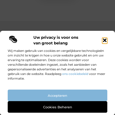
Main Links
Uw privacy is voor ons
Bekende Nederlanders
Goedkope linkbuilding: hoe je met een beperkt budget toch sterke resultaten behaalt
Hoe kan ik geld verdienen met mijn website? Jouw complete gids naar online inkomsten
van groot belang
Wij maken gebruik van cookies en vergelijkbare technologieën
om inzicht te krijgen in hoe u onze website gebruikt en om uw
ervaring te optimaliseren. Deze cookies worden voor
Wijzer worden door verhalen.
verschillende doeleinden ingezet, zoals het aanbieden van
Motiverende en informatieve blogs voor nieuwsgierige lezers en
gepersonaliseerde advertenties en het analyseren van het
doeners.
gebruik van de website. Raadpleeg
ons cookiebeleid
voor meer
informatie.
Website index
Cookiebeleid (EU)
Accepteren
@2025 All Right Reserved. Design by
www.ondernemendwijs.nl
Cookies Beheren