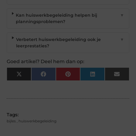
Kan huiswerkbegeleiding helpen bij
▼
planningsproblemen?
Verbetert huiswerkbegeleiding ook je
▼
leerprestaties?
Goed artikel? Deel hem dan op:
X
Facebook
Pinterest
LinkedIn
Email
(Twitter)
Tags:
bijles
,
huiswerkbegeleiding