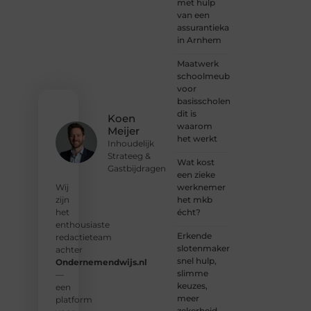
met hulp
altijd
van een
plek
assurantiekantoor
voor
in Arnhem
jouw
stem.
Maatwerk
We
schoolmeubilair
nodigen
voor
je uit
basisscholen:
om
dit is
Koen
deel te
waarom
Meijer
worden
het werkt
Inhoudelijk
van
Strateeg &
onze
Wat kost
Gastbijdragen
groeiende
een zieke
community
werknemer
Wij
en
het mkb
zijn
samen
écht?
het
waardevolle
enthousiaste
Erkende
verhalen
redactieteam
slotenmakers:
te
achter
snel hulp,
delen.
Ondernemendwijs.nl
slimme
—
keuzes,
❝
Start
een
meer
vandaag
platform
zekerheid