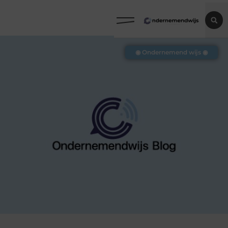
◉ Ondernemend wijs ◉