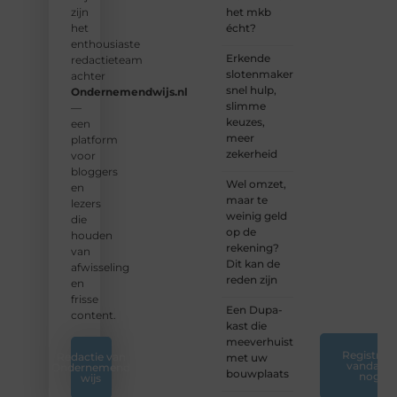
en
het mkb
zijn
samen
écht?
het
waardevolle
enthousiaste
Erkende
verhalen
redactieteam
slotenmakers:
te
achter
snel hulp,
delen.
Ondernemendwijs.nl
slimme
—
keuzes,
❝
Start
een
meer
vandaag
platform
zekerheid
nog
voor
jouw
bloggers
Wel omzet,
blogreis
en
maar te
of
lezers
weinig geld
ontdek
die
op de
nieuwe
houden
rekening?
inzichten
van
Dit kan de
op ons
afwisseling
reden zijn
platform.
en
❞
frisse
Een Dupa-
content.
kast die
meeverhuist
Registreer
Redactie van
met uw
vandaag
Ondernemend
bouwplaats
nog
wijs