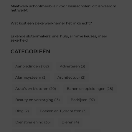
Maatwerk schoolmeubilair voor basisscholen: dit is waarom
het werkt
Wat kost een zieke werknemer het mkb écht?
Erkende slotenmakers: snel hulp, slimme keuzes, meer
zekerheid
CATEGORIEËN
Aanbiedingen
(102)
Adverteren
(3)
Alarmsysteem
(3)
Architectuur
(2)
Auto’s en Motoren
(20)
Banen en opleidingen
(28)
Beauty en verzorging
(13)
Bedrijven
(97)
Blog
(2)
Boeken en Tijdschriften
(3)
Dienstverlening
(36)
Dieren
(4)