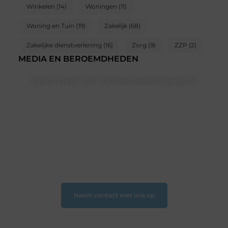
Winkelen
(14)
Woningen
(11)
Woning en Tuin
(19)
Zakelijk
(68)
Zakelijke dienstverlening
(16)
Zorg
(9)
ZZP
(2)
MEDIA EN BEROEMDHEDEN
Word deel van Ondernemendwijs.nl
Of je nu een nieuwsgierige lezer bent of een
gepassioneerde schrijver — bij Ondernemendwijs.nl is
er altijd plek voor jouw stem. We nodigen je uit om
deel te worden van onze groeiende community en
samen waardevolle verhalen te delen.
❝
Start vandaag nog jouw blogreis of ontdek nieuwe
inzichten op ons platform
❞
Neem contact met ons op