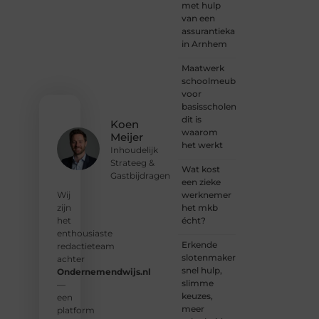
is er
met hulp
altijd
van een
plek
assurantiekantoor
voor
in Arnhem
jouw
stem.
Maatwerk
We
schoolmeubilair
nodigen
voor
je uit
basisscholen:
om
dit is
Koen
deel te
waarom
Meijer
worden
het werkt
Inhoudelijk
van
Strateeg &
onze
Wat kost
Gastbijdragen
groeiende
een zieke
community
werknemer
Wij
en
het mkb
zijn
samen
écht?
het
waardevolle
enthousiaste
Erkende
verhalen
redactieteam
slotenmakers:
te
achter
snel hulp,
delen.
Ondernemendwijs.nl
slimme
—
keuzes,
❝
Start
een
meer
vandaag
platform