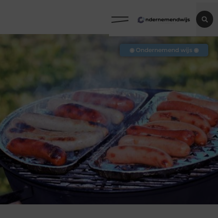
◉ Ondernemend wijs ◉