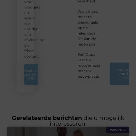
zekerheid
nog
voor
jouw
bloggers
Wel omzet,
blogreis
en
maar te
of
lezers
weinig geld
ontdek
die
op de
nieuwe
houden
rekening?
inzichten
van
Dit kan de
op ons
afwisseling
reden zijn
platform.
en
❞
frisse
Een Dupa-
content.
kast die
meeverhuist
Registreer
Redactie van
met uw
vandaag
Ondernemend
bouwplaats
nog
wijs
Gerelateerde berichten
die u mogelijk
interesseren.
VAKANTIE