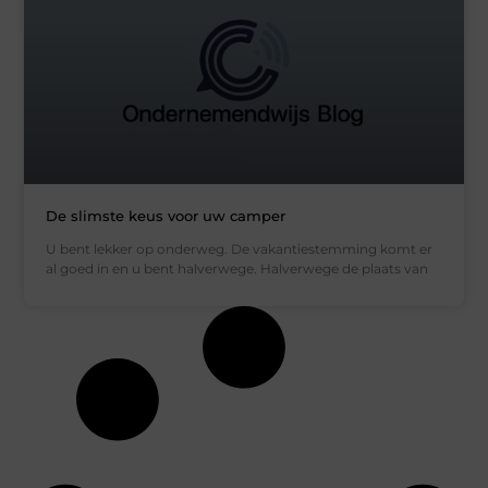
De slimste keus voor uw camper
U bent lekker op onderweg. De vakantiestemming komt er
al goed in en u bent halverwege. Halverwege de plaats van