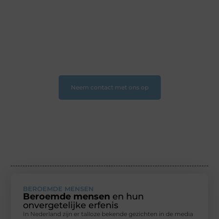
gepassioneerde schrijver — bij Ondernemendwijs.nl is
er altijd plek voor jouw stem. We nodigen je uit om
deel te worden van onze groeiende community en
samen waardevolle verhalen te delen.
❝
Start vandaag nog jouw blogreis of ontdek nieuwe
inzichten op ons platform
❞
Neem contact met ons op
BEROEMDE MENSEN
Beroemde mensen
en hun
onvergetelijke erfenis
In Nederland zijn er talloze bekende gezichten in de media