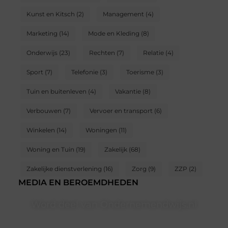
Kunst en Kitsch
(2)
Management
(4)
Marketing
(14)
Mode en Kleding
(8)
Onderwijs
(23)
Rechten
(7)
Relatie
(4)
Sport
(7)
Telefonie
(3)
Toerisme
(3)
Tuin en buitenleven
(4)
Vakantie
(8)
Verbouwen
(7)
Vervoer en transport
(6)
Winkelen
(14)
Woningen
(11)
Woning en Tuin
(19)
Zakelijk
(68)
Zakelijke dienstverlening
(16)
Zorg
(9)
ZZP
(2)
MEDIA EN BEROEMDHEDEN
Word deel van Ondernemendwijs.nl
Of je nu een nieuwsgierige lezer bent of een