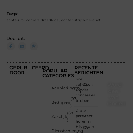
Tags:
achteruitrijcamera draadloos
,
achteruitrijcamera set
Deel dit:
GEPUBLICEERD
RECENTE
POPULAR
DOOR
BERICHTEN
CATEGORIES
Snel
Word
verkopen
(102
Aanbiedingen
zonder
deel
)
concessies
van
(97
te doen
Bedrijven
Ondernem
)
Grote
(68
Of je
partytent
Zakelijk
nu een
)
huren in
nieuwsgierige
Hilversum
(36
lezer
Dienstverlening
met