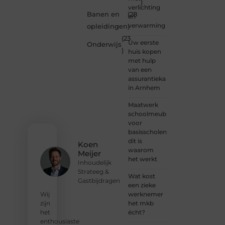
)
bent of
verlichting
een
Banen en
(28
en
gepassioneer
verwarming
opleidingen
)
schrijver
(23
— bij
Uw eerste
Onderwijs
Ondernemendw
)
huis kopen
is er
met hulp
altijd
van een
plek
assurantiekantoor
voor
in Arnhem
jouw
stem.
Maatwerk
We
schoolmeubilair
nodigen
voor
je uit
basisscholen:
om
dit is
Koen
deel te
waarom
Meijer
worden
het werkt
Inhoudelijk
van
Strateeg &
onze
Wat kost
Gastbijdragen
groeiende
een zieke
community
werknemer
Wij
en
het mkb
zijn
samen
écht?
het
waardevolle
enthousiaste