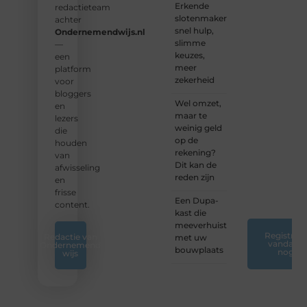
Erkende
verhalen
redactieteam
slotenmakers:
te
achter
snel hulp,
delen.
Ondernemendwijs.nl
slimme
—
keuzes,
❝
Start
een
meer
vandaag
platform
zekerheid
nog
voor
jouw
bloggers
Wel omzet,
blogreis
en
maar te
of
lezers
weinig geld
ontdek
die
op de
nieuwe
houden
rekening?
inzichten
van
Dit kan de
op ons
afwisseling
reden zijn
platform.
en
❞
frisse
Een Dupa-
content.
kast die
meeverhuist
Registreer
Redactie van
met uw
vandaag
Ondernemend
bouwplaats
nog
wijs