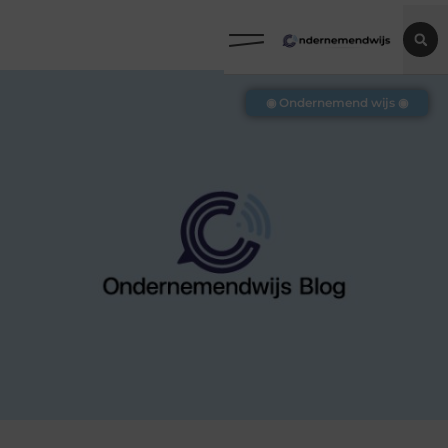
◉ Ondernemend wijs ◉