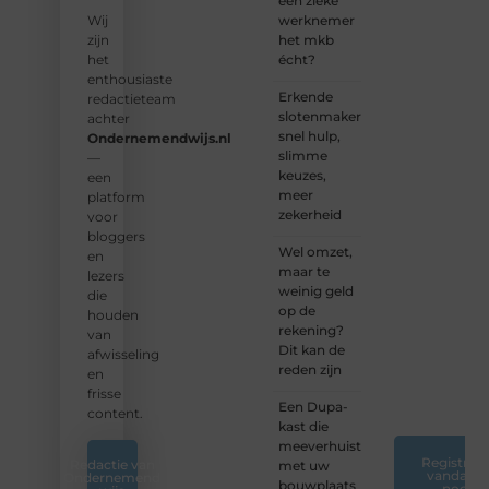
een zieke
community
werknemer
Wij
en
het mkb
zijn
samen
écht?
het
waardevolle
enthousiaste
Erkende
verhalen
redactieteam
slotenmakers:
te
achter
snel hulp,
delen.
Ondernemendwijs.nl
slimme
—
keuzes,
❝
Start
een
meer
vandaag
platform
zekerheid
nog
voor
jouw
bloggers
Wel omzet,
blogreis
en
maar te
of
lezers
weinig geld
ontdek
die
op de
nieuwe
houden
rekening?
inzichten
van
Dit kan de
op ons
afwisseling
reden zijn
platform.
en
❞
frisse
Een Dupa-
content.
kast die
meeverhuist
Registreer
Redactie van
met uw
vandaag
Ondernemend
bouwplaats
nog