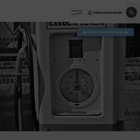
◉ Ondernemend wijs ◉