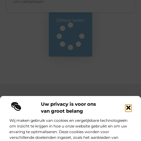
om vastgelopen
Meer laden
Main Links
Uw privacy is voor ons
Bekende Nederlanders
Goedkope linkbuilding: hoe je met een beperkt budget toch sterke resultaten behaalt
Hoe kan ik geld verdienen met mijn website? Jouw complete gids naar online inkomsten
van groot belang
Wij maken gebruik van cookies en vergelijkbare technologieën
om inzicht te krijgen in hoe u onze website gebruikt en om uw
ervaring te optimaliseren. Deze cookies worden voor
Wijzer worden door verhalen.
verschillende doeleinden ingezet, zoals het aanbieden van