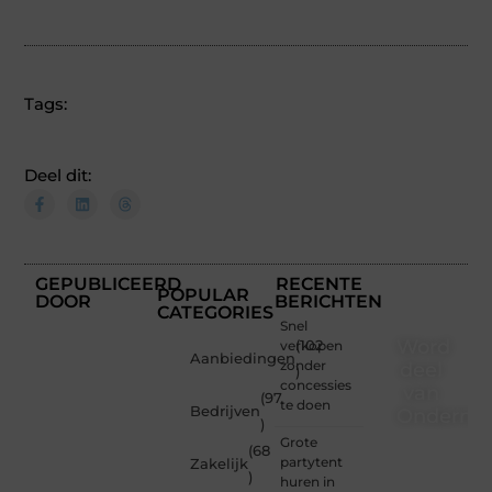
Tags:
Deel dit:
GEPUBLICEERD
RECENTE
POPULAR
DOOR
BERICHTEN
CATEGORIES
Snel
Word
verkopen
(102
Aanbiedingen
zonder
deel
)
concessies
van
(97
te doen
Bedrijven
Ondernem
)
Grote
(68
Of je
partytent
Zakelijk
nu een
)
huren in