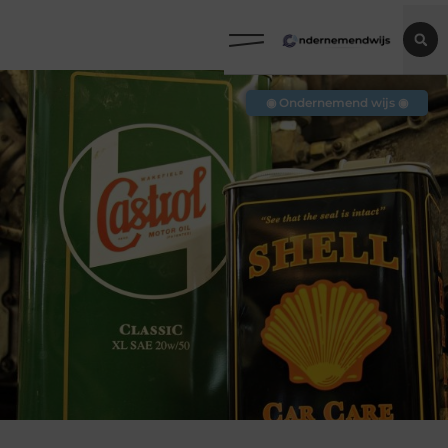
◉ Ondernemend wijs ◉