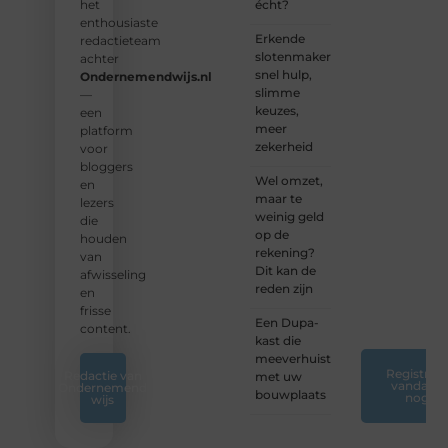
samen
écht?
het
waardevolle
enthousiaste
Erkende
verhalen
redactieteam
slotenmakers:
te
achter
snel hulp,
delen.
Ondernemendwijs.nl
slimme
—
keuzes,
❝
Start
een
meer
vandaag
platform
zekerheid
nog
voor
jouw
bloggers
Wel omzet,
blogreis
en
maar te
of
lezers
weinig geld
ontdek
die
op de
nieuwe
houden
rekening?
inzichten
van
Dit kan de
op ons
afwisseling
reden zijn
platform.
en
❞
frisse
Een Dupa-
content.
kast die
meeverhuist
Registreer
Redactie van
met uw
vandaag
Ondernemend
bouwplaats
nog
wijs