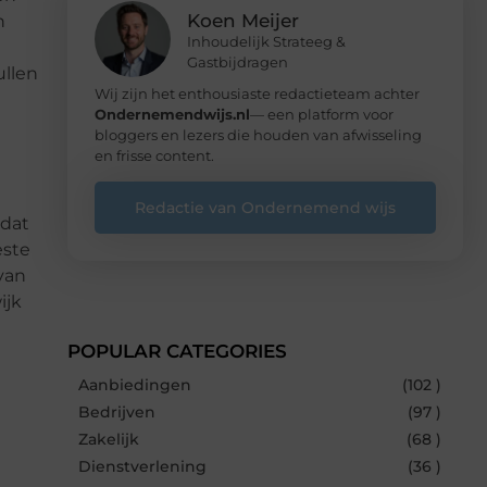
Koen Meijer
n
Inhoudelijk Strateeg &
Gastbijdragen
ullen
Wij zijn het enthousiaste redactieteam achter
Ondernemendwijs.nl
— een platform voor
bloggers en lezers die houden van afwisseling
en frisse content.
Redactie van Ondernemend wijs
 dat
este
 van
ijk
POPULAR CATEGORIES
Aanbiedingen
(102 )
Bedrijven
(97 )
Zakelijk
(68 )
Dienstverlening
(36 )