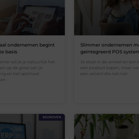
taal ondernemen begint
Slimmer ondernemen me
ste basis
geïntegreerd POS syste
mer wil je je natuurlijk het
Je staat in de winkel en een 
ssen op de groei van je
een product kopen, maar vra
ng en het optimaal
een variant die net niet
van
BEDRIJVEN