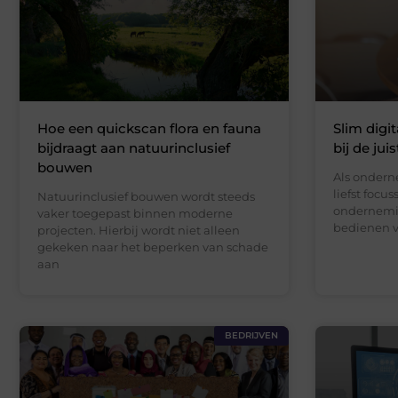
Hoe een quickscan flora en fauna
Slim digi
bijdraagt aan natuurinclusief
bij de jui
bouwen
Als onderne
liefst focu
Natuurinclusief bouwen wordt steeds
ondernemi
vaker toegepast binnen moderne
bedienen 
projecten. Hierbij wordt niet alleen
gekeken naar het beperken van schade
aan
BEDRIJVEN