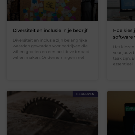
Diversiteit en inclusie in je bedrijf
Hoe kies 
software 
Diversiteit en inclusie zijn belangrijke
waarden geworden voor bedrijven die
Het kiezen 
willen groeien en een positieve impact
voor jouw 
willen maken. Ondernemingen met
taak zijn. 
essentieel
BEDRIJVEN