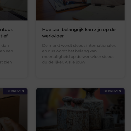
ntoor:
Hoe taal belangrijk kan zijn op de
tief
werkvloer
r dan
De markt wordt steeds internationaler,
ren een
en dus wordt het belang van
meertaligheid op de werkvloer steeds
at zien
duidelijker. Als je jouw
BEDRIJVEN
BEDRIJVEN