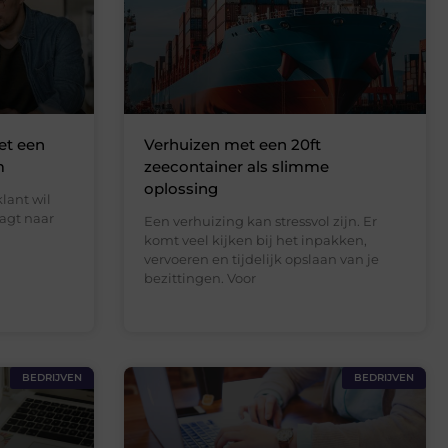
t een
Verhuizen met een 20ft
m
zeecontainer als slimme
oplossing
klant wil
agt naar
Een verhuizing kan stressvol zijn. Er
komt veel kijken bij het inpakken,
vervoeren en tijdelijk opslaan van je
bezittingen. Voor
BEDRIJVEN
BEDRIJVEN