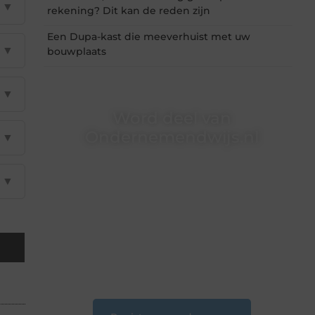
▼
rekening? Dit kan de reden zijn
Een Dupa-kast die meeverhuist met uw
▼
bouwplaats
▼
Word deel van
Ondernemendwijs.nl
▼
Of je nu een nieuwsgierige lezer bent of een
gepassioneerde schrijver — bij
▼
Ondernemendwijs.nl is er altijd plek voor jouw
stem. We nodigen je uit om deel te worden van
onze groeiende community en samen
waardevolle verhalen te delen.
❝
Start vandaag nog jouw blogreis of ontdek
nieuwe inzichten op ons platform.
❞