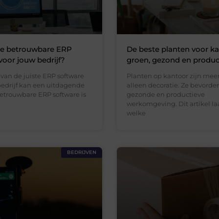
je betrouwbare ERP
De beste planten voor ka
voor jouw bedrijf?
groen, gezond en produc
van de juiste ERP software
Planten op kantoor zijn mee
bedrijf kan een uitdagende
alleen decoratie. Ze bevorde
Betrouwbare ERP software is
gezonde en productieve
werkomgeving. Dit artikel la
welke
BEDRIJVEN