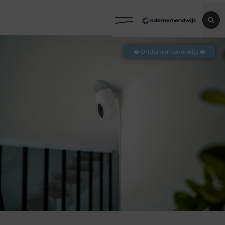
◉ Ondernemend wijs ◉