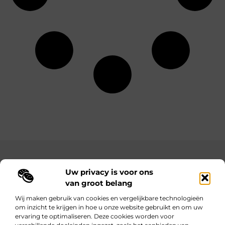
Main Links
Uw privacy is voor ons
Bekende Nederlanders
Goedkope linkbuilding: hoe je met een beperkt budget toch sterke resultaten behaalt
Hoe kan ik geld verdienen met mijn website? Jouw complete gids naar online inkomsten
van groot belang
Wij maken gebruik van cookies en vergelijkbare technologieën
om inzicht te krijgen in hoe u onze website gebruikt en om uw
ervaring te optimaliseren. Deze cookies worden voor
Wijzer worden door verhalen.