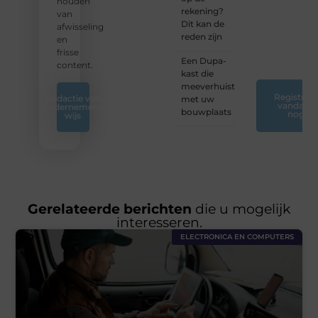
nieuwe
houden
rekening?
inzichten
van
Dit kan de
op ons
afwisseling
reden zijn
platform.
en
❞
frisse
Een Dupa-
content.
kast die
meeverhuist
Registreer
Redactie van
met uw
vandaag
Ondernemend
bouwplaats
nog
wijs
Gerelateerde berichten
die u mogelijk
interesseren.
ELECTRONICA EN COMPUTERS