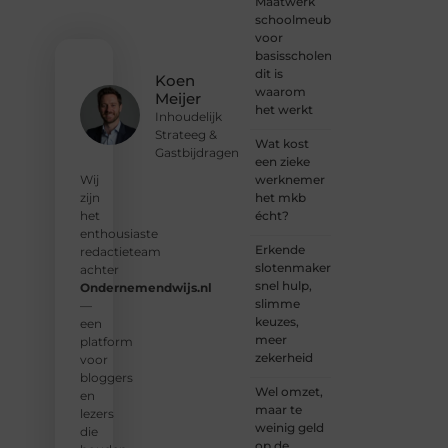
Maatwerk
We
schoolmeubilair
nodigen
voor
je uit
basisscholen:
om
dit is
Koen
deel te
waarom
Meijer
worden
het werkt
Inhoudelijk
van
Strateeg &
onze
Wat kost
Gastbijdragen
groeiende
een zieke
community
werknemer
Wij
en
het mkb
zijn
samen
écht?
het
waardevolle
enthousiaste
Erkende
verhalen
redactieteam
slotenmakers:
te
achter
snel hulp,
delen.
Ondernemendwijs.nl
slimme
—
keuzes,
❝
Start
een
meer
vandaag
platform
zekerheid
nog
voor
jouw
bloggers
Wel omzet,
blogreis
en
maar te
of
lezers
weinig geld
ontdek
die
op de