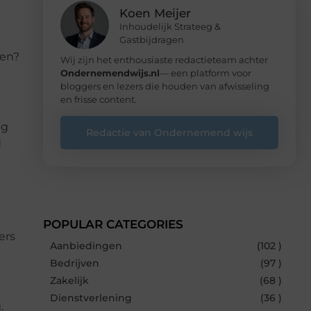
Koen Meijer
Inhoudelijk Strateeg &
Gastbijdragen
ten?
Wij zijn het enthousiaste redactieteam achter
Ondernemendwijs.nl
— een platform voor
bloggers en lezers die houden van afwisseling
en frisse content.
ng
Redactie van Ondernemend wijs
d
POPULAR CATEGORIES
ers
Aanbiedingen
(102 )
Bedrijven
(97 )
Zakelijk
(68 )
Dienstverlening
(36 )
.