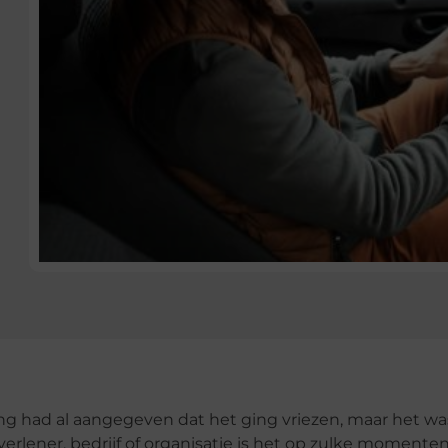
ng had al aangegeven dat het ging vriezen, maar het wa
verlener, bedrijf of organisatie is het op zulke momente