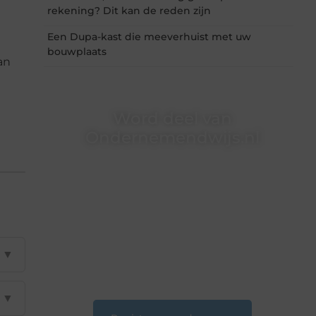
rekening? Dit kan de reden zijn
Een Dupa-kast die meeverhuist met uw
bouwplaats
an
Word deel van
Ondernemendwijs.nl
Of je nu een nieuwsgierige lezer bent of een
gepassioneerde schrijver — bij
Ondernemendwijs.nl is er altijd plek voor jouw
stem. We nodigen je uit om deel te worden van
onze groeiende community en samen
waardevolle verhalen te delen.
▼
❝
Start vandaag nog jouw blogreis of ontdek
nieuwe inzichten op ons platform.
❞
▼