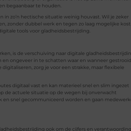
 en begaanbaar te houden.
 zo’n hectische situatie weinig houvast. Wil je zeker
n, zonder dubbel werk en tegen zo laag mogelijke kos
gitale tools voor gladheidsbestrijding.
ken, is de verschuiving naar digitale gladheidsbestrijdi
en en ongeveer in te schatten waar en wanneer gestrooi
igitaliseren, zorg je voor een strakke, maar flexibele
routes digitaal vast en kan materieel snel en slim ingezet
op de actuele situatie op de wegen bij onverwacht
elijk en snel gecommuniceerd worden en gaan medewerk
adheidsbestrijding ook om de cijfers en verantwoording