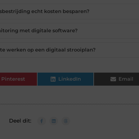
dsbestrijding echt kosten besparen?
toring met digitale software?
 te werken op een digitaal strooiplan?
Pinterest
LinkedIn
Email
Deel dit: