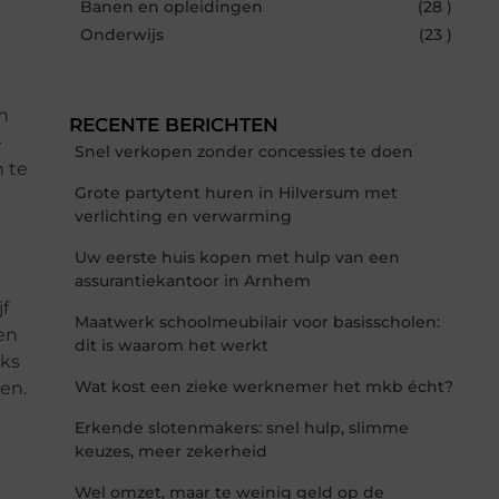
Banen en opleidingen
(28 )
Onderwijs
(23 )
n
RECENTE BERICHTEN
-
Snel verkopen zonder concessies te doen
n te
Grote partytent huren in Hilversum met
verlichting en verwarming
Uw eerste huis kopen met hulp van een
assurantiekantoor in Arnhem
f
Maatwerk schoolmeubilair voor basisscholen:
en
dit is waarom het werkt
jks
Wat kost een zieke werknemer het mkb écht?
ten.
Erkende slotenmakers: snel hulp, slimme
keuzes, meer zekerheid
Wel omzet, maar te weinig geld op de