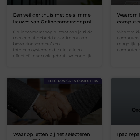
Een veiliger thuis met de slimme
Waarom k
keuzes van Onlinecamerashop.nl
compute
Onlinecamerashop.nl staat aan je zijde
Waarom kie
met een uitgebreid assortiment aan
computers
bewakingscamera’s en
mogelijk g
intercomsystemen die niet alleen
computer 
effectief, maar ook gebruiksvriendelijk
ELECTRONICA EN COMPUTERS
Waar op letten bij het selecteren
Ipad repa