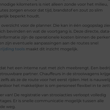
nnodige kilometers is niet alleen zonde voor het milieu,
tes zorgen ervoor dat tijd, brandstof en zout zo slim
elijk beperkt houdt.
 overzicht voor de planner. Die kan in één oogopslag zie
zich bevinden en wat de voortgang is. Deze directe, data
informatie zijn de operationele kosten binnen de perke
 en zijn eventuele aanpassingen aan de routes snel
rijding tools
maakt dit inzicht mogelijk.
 dat het een interne rust met zich meebrengt. Een bedrij
betrouwbare partner. Chauffeurs in de strooiwagens krijg
zelfs als ze de route voor het eerst rijden. Het is nauweli
door het makkelijker is om personeel flexibel in te zet
van! De registratie van strooiacties verloopt volledig
ages. Er is snelle communicatie mogelijk tussen alle
 de weg.