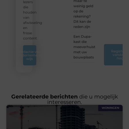
maar te
of
lezers
weinig geld
ontdek
die
op de
nieuwe
houden
rekening?
inzichten
van
Dit kan de
op ons
afwisseling
reden zijn
platform.
en
❞
frisse
Een Dupa-
content.
kast die
meeverhuist
Registreer
Redactie van
met uw
vandaag
Ondernemend
bouwplaats
nog
wijs
Gerelateerde berichten
die u mogelijk
interesseren.
WONINGEN