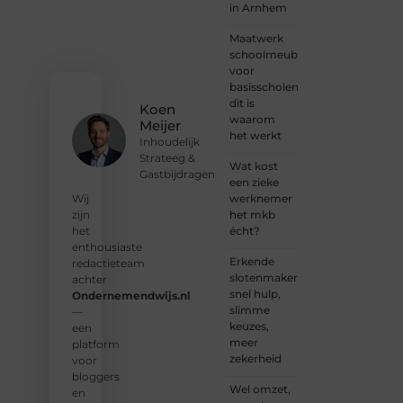
voor
in Arnhem
jouw
stem.
Maatwerk
We
schoolmeubilair
nodigen
voor
je uit
basisscholen:
om
dit is
Koen
deel te
waarom
Meijer
worden
het werkt
Inhoudelijk
van
Strateeg &
onze
Wat kost
Gastbijdragen
groeiende
een zieke
community
werknemer
Wij
en
het mkb
zijn
samen
écht?
het
waardevolle
enthousiaste
Erkende
verhalen
redactieteam
slotenmakers:
te
achter
snel hulp,
delen.
Ondernemendwijs.nl
slimme
—
keuzes,
❝
Start
een
meer
vandaag
platform
zekerheid
nog
voor
jouw
bloggers
Wel omzet,
blogreis
en