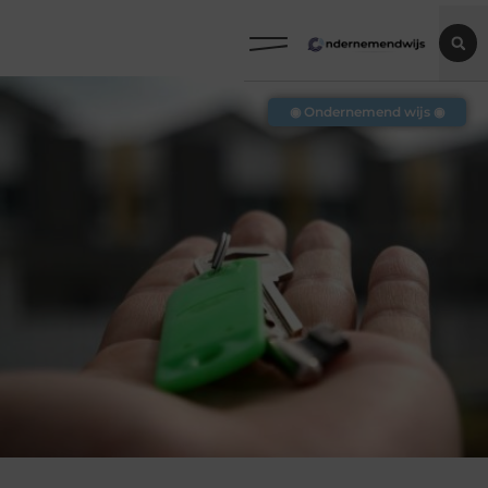
◉ Ondernemend wijs ◉