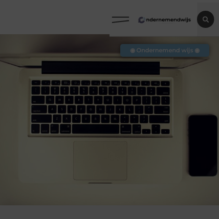
◉ Ondernemend wijs ◉