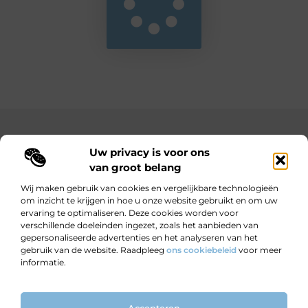
Main Links
Uw privacy is voor ons
Bekende Nederlanders
Goedkope linkbuilding: hoe je met een beperkt budget toch sterke resultaten behaalt
Hoe kan ik geld verdienen met mijn website? Jouw complete gids naar online inkomsten
van groot belang
Wij maken gebruik van cookies en vergelijkbare technologieën
om inzicht te krijgen in hoe u onze website gebruikt en om uw
ervaring te optimaliseren. Deze cookies worden voor
Wijzer worden door verhalen.
verschillende doeleinden ingezet, zoals het aanbieden van
Motiverende en informatieve blogs voor nieuwsgierige lezers en
gepersonaliseerde advertenties en het analyseren van het
doeners.
gebruik van de website. Raadpleeg
ons cookiebeleid
voor meer
informatie.
Website index
Cookiebeleid (EU)
Accepteren