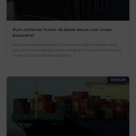
Puin container huren: de beste keuze voor zwaar
bouwafval
Bij sloopwerkzaamheden of verbouwingen ontstaat vaak
een grote hoeveelheid steenachtig afval. Een puin container
huren is dan de ideale oplossing
ZAKELIJK