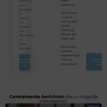
meer
vandaag
platform
zekerheid
nog
voor
jouw
bloggers
Wel omzet,
blogreis
en
maar te
of
lezers
weinig geld
ontdek
die
op de
nieuwe
houden
rekening?
inzichten
van
Dit kan de
op ons
afwisseling
reden zijn
platform.
en
❞
frisse
Een Dupa-
content.
kast die
meeverhuist
Registreer
Redactie van
met uw
vandaag
Ondernemend
bouwplaats
nog
wijs
Gerelateerde berichten
die u mogelijk
interesseren.
ZAKELIJK