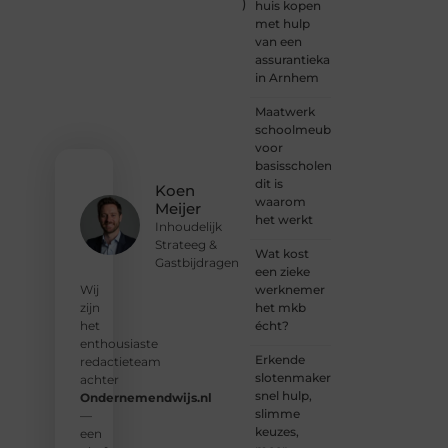
Ondernemendw
)
huis kopen
is er
met hulp
altijd
van een
plek
assurantiekantoor
voor
in Arnhem
jouw
stem.
Maatwerk
We
schoolmeubilair
nodigen
voor
je uit
basisscholen:
om
dit is
Koen
deel te
waarom
Meijer
worden
het werkt
Inhoudelijk
van
Strateeg &
onze
Wat kost
Gastbijdragen
groeiende
een zieke
community
werknemer
Wij
en
het mkb
zijn
samen
écht?
het
waardevolle
enthousiaste
Erkende
verhalen
redactieteam
slotenmakers:
te
achter
snel hulp,
delen.
Ondernemendwijs.nl
slimme
—
keuzes,
❝
Start
een