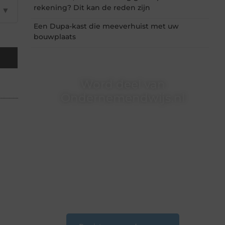
rekening? Dit kan de reden zijn
▼
Een Dupa-kast die meeverhuist met uw
bouwplaats
Word deel van
Ondernemendwijs.nl
Of je nu een nieuwsgierige lezer bent of een
gepassioneerde schrijver — bij
Ondernemendwijs.nl is er altijd plek voor jouw
stem. We nodigen je uit om deel te worden van
onze groeiende community en samen
waardevolle verhalen te delen.
❝
Start vandaag nog jouw blogreis of ontdek
nieuwe inzichten op ons platform.
❞