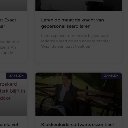
t Exact
Leren op maat: de kracht van
aar
gepersonaliseerd leren
Leren op een manier die bij jou past
Iedereen leert op een andere manier.
 werkt met
Waar de een baat heeft bij
ze is Als
n op de
ZAKELIJK
ZAKELIJK
ereld vol
Klokkenluidersoftware: essentieel