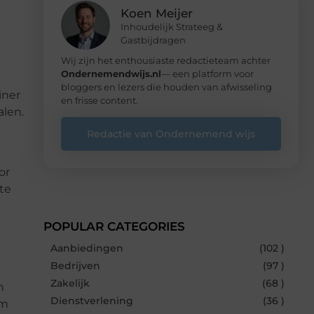
Koen Meijer
Inhoudelijk Strateeg &
Gastbijdragen
Wij zijn het enthousiaste redactieteam achter
Ondernemendwijs.nl
— een platform voor
bloggers en lezers die houden van afwisseling
iner
en frisse content.
alen.
Redactie van Ondernemend wijs
or
te
POPULAR CATEGORIES
Aanbiedingen
(102 )
Bedrijven
(97 )
Zakelijk
(68 )
n
Dienstverlening
(36 )
om