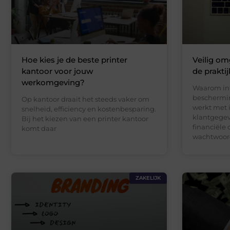
Hoe kies je de beste printer
Veilig om
kantoor voor jouw
de praktij
werkomgeving?
Waarom in
beschermin
Op kantoor draait het steeds vaker om
werkt met 
snelheid, efficiency en kostenbesparing.
klantgegev
Bij het kiezen van een printer kantoor
financiële 
komt daar
wachtwoord
ZAKELIJK