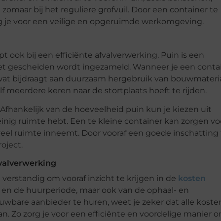
 zomaar bij het reguliere grofvuil. Door een container te
org je voor een veilige en opgeruimde werkomgeving.
 ook bij een efficiënte afvalverwerking. Puin is een
het gescheiden wordt ingezameld. Wanneer je een conta
 wat bijdraagt aan duurzaam hergebruik van bouwmateri
lf meerdere keren naar de stortplaats hoeft te rijden.
 Afhankelijk van de hoeveelheid puin kun je kiezen uit
weinig ruimte hebt. Een te kleine container kan zorgen vo
 veel ruimte inneemt. Door vooraf een goede inschatting 
oject.
fvalverwerking
 verstandig om vooraf inzicht te krijgen in de
kosten
aat en de huurperiode, maar ook van de ophaal- en
uwbare aanbieder te huren, weet je zeker dat alle koste
aan. Zo zorg je voor een efficiënte en voordelige manier 