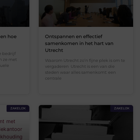
 en hoe
Ontspannen en effectief
samenkomen in het hart van
Utrecht
 bedrijf
n ze met
Waarom Utrecht zo’n fijne plek is om te
suele
vergaderen Utrecht is een van die
steden waar alles samenkomt: een
centrale
ZAKELIJK
ZAKELIJK