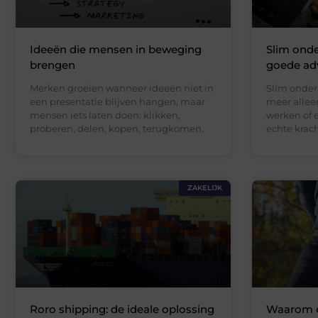
Ideeën die mensen in beweging
Slim ond
brengen
goede ad
Merken groeien wanneer ideeën niet in
Slim onder
een presentatie blijven hangen, maar
meer allee
mensen iets laten doen: klikken,
werken of e
proberen, delen, kopen, terugkomen.
echte krac
ZAKELIJK
Roro shipping: de ideale oplossing
Waarom e