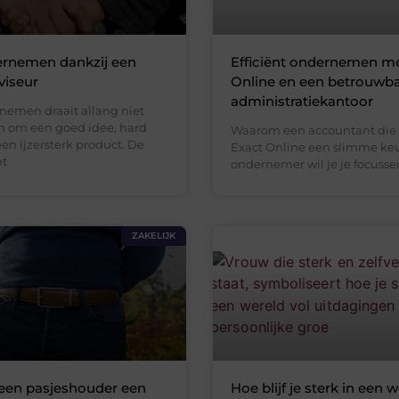
ernemen dankzij een
Efficiënt ondernemen me
viseur
Online en een betrouwb
administratiekantoor
nemen draait allang niet
n om een goed idee, hard
Waarom een accountant die
en ijzersterk product. De
Exact Online een slimme keu
ht
ondernemer wil je je focusse
ZAKELIJK
en pasjeshouder een
Hoe blijf je sterk in een w