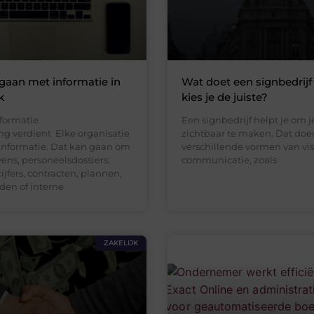
gaan met informatie in
Wat doet een signbedrijf
k
kies je de juiste?
formatie
Een signbedrijf helpt je om je
g verdient Elke organisatie
zichtbaar te maken. Dat doe
informatie. Dat kan gaan om
verschillende vormen van vi
ens, personeelsdossiers,
communicatie, zoals
cijfers, contracten, plannen,
en of interne
ZAKELIJK