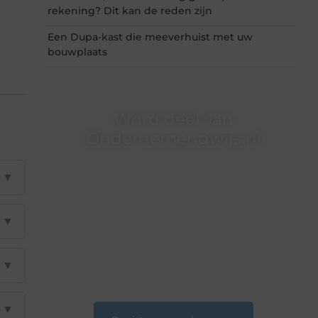
rekening? Dit kan de reden zijn
Een Dupa-kast die meeverhuist met uw
bouwplaats
Word deel van
Ondernemendwijs.nl
Of je nu een nieuwsgierige lezer bent of een
▼
gepassioneerde schrijver — bij
Ondernemendwijs.nl is er altijd plek voor jouw
stem. We nodigen je uit om deel te worden van
onze groeiende community en samen
▼
waardevolle verhalen te delen.
❝
Start vandaag nog jouw blogreis of ontdek
▼
nieuwe inzichten op ons platform.
❞
▼