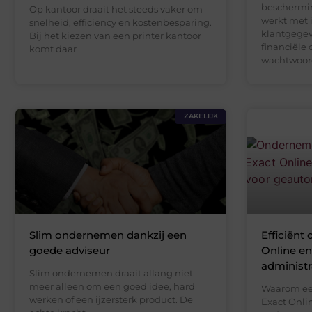
beschermin
Op kantoor draait het steeds vaker om
werkt met 
snelheid, efficiency en kostenbesparing.
klantgegev
Bij het kiezen van een printer kantoor
financiële 
komt daar
wachtwoord
ZAKELIJK
Slim ondernemen dankzij een
Efficiën
goede adviseur
Online e
administr
Slim ondernemen draait allang niet
meer alleen om een goed idee, hard
Waarom een
werken of een ijzersterk product. De
Exact Onli