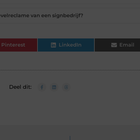
evelreclame van een signbedrijf?
Pinterest
LinkedIn
Email
Deel dit: