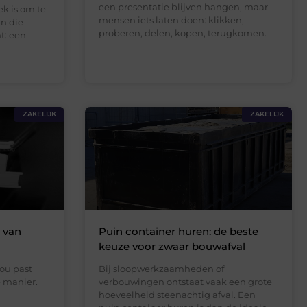
een presentatie blijven hangen, maar
ek is om te
mensen iets laten doen: klikken,
an die
proberen, delen, kopen, terugkomen.
t: een
ZAKELIJK
ZAKELIJK
 van
Puin container huren: de beste
keuze voor zwaar bouwafval
jou past
Bij sloopwerkzaamheden of
e manier.
verbouwingen ontstaat vaak een grote
hoeveelheid steenachtig afval. Een