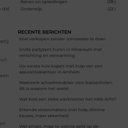
Banen en opleidingen
(28 )
n dat
Onderwijs
(23 )
RECENTE BERICHTEN
Snel verkopen zonder concessies te doen
rtij
Grote partytent huren in Hilversum met
verlichting en verwarming
 hun
Uw eerste huis kopen met hulp van een
assurantiekantoor in Arnhem
 een
Maatwerk schoolmeubilair voor basisscholen:
dit is waarom het werkt
Wat kost een zieke werknemer het mkb écht?
Erkende slotenmakers: snel hulp, slimme
keuzes, meer zekerheid
een
Wel omzet, maar te weinig geld op de