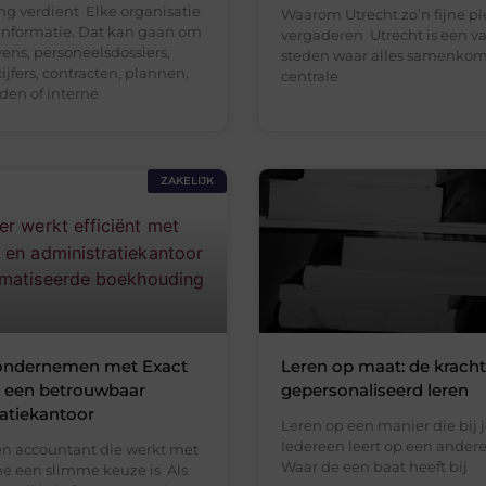
g verdient Elke organisatie
Waarom Utrecht zo’n fijne pl
informatie. Dat kan gaan om
vergaderen Utrecht is een v
ens, personeelsdossiers,
steden waar alles samenkom
cijfers, contracten, plannen,
centrale
en of interne
ZAKELIJK
t ondernemen met Exact
Leren op maat: de kracht
n een betrouwbaar
gepersonaliseerd leren
atiekantoor
Leren op een manier die bij 
Iedereen leert op een ander
 accountant die werkt met
Waar de een baat heeft bij
ne een slimme keuze is Als