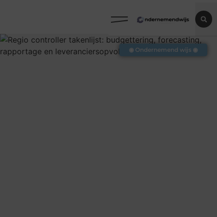
◉ Ondernemend wijs ◉