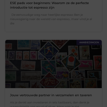
ESE pads voor beginners: Waarom ze de perfecte
introductie tot espresso zijn
De eenvoudige weg naar heerlijke espresso Ben je
nieuwsgierig naar de wereld van espresso, maar vind je al
die
AANBIEDINGEN
Jouw vertrouwde partner in verzamelen en taxeren
Als je denkt aan investeren in iets tastbaars, dan denk je
waarschijnlijk aan goud of zilver. Maar wist je dat