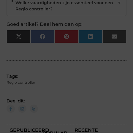
Welke vaardigheden zijn essentieel voor een
▼
Regio controller?
Goed artikel? Deel hem dan op:
X
Facebook
Pinterest
LinkedIn
Email
(Twitter)
Tags:
Regio controller
Deel dit:
GEPUBLICEERD
RECENTE