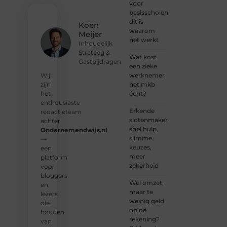
nodigen
voor
je uit
basisscholen:
om
dit is
Koen
deel te
waarom
Meijer
worden
het werkt
Inhoudelijk
van
Strateeg &
onze
Wat kost
Gastbijdragen
groeiende
een zieke
community
werknemer
Wij
en
het mkb
zijn
samen
écht?
het
waardevolle
enthousiaste
Erkende
verhalen
redactieteam
slotenmakers:
te
achter
snel hulp,
delen.
Ondernemendwijs.nl
slimme
—
keuzes,
❝
Start
een
meer
vandaag
platform
zekerheid
nog
voor
jouw
bloggers
Wel omzet,
blogreis
en
maar te
of
lezers
weinig geld
ontdek
die
op de
nieuwe
houden
rekening?
inzichten
van