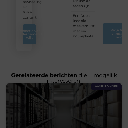
Dit kan de
op ons
afwisseling
reden zijn
platform.
en
❞
frisse
Een Dupa-
content.
kast die
meeverhuist
Registreer
Redactie van
met uw
vandaag
Ondernemend
bouwplaats
nog
wijs
Gerelateerde berichten
die u mogelijk
interesseren.
AANBIEDINGEN