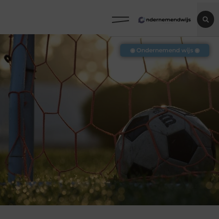
◉ Ondernemend wijs ◉