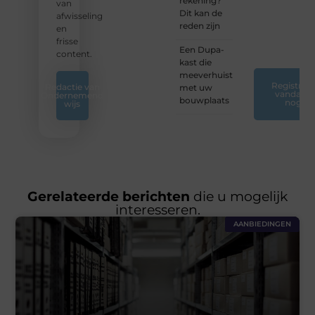
rekening?
inzichten
van
Dit kan de
op ons
afwisseling
reden zijn
platform.
en
❞
frisse
Een Dupa-
content.
kast die
meeverhuist
Registreer
Redactie van
met uw
vandaag
Ondernemend
bouwplaats
nog
wijs
Gerelateerde berichten
die u mogelijk
interesseren.
AANBIEDINGEN