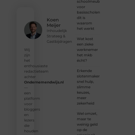
We
schoolmeubilair
nodigen
voor
je uit
basisscholen:
om
dit is
Koen
deel te
waarom
Meijer
worden
het werkt
Inhoudelijk
van
Strateeg &
onze
Wat kost
Gastbijdragen
groeiende
een zieke
community
werknemer
Wij
en
het mkb
zijn
samen
écht?
het
waardevolle
enthousiaste
Erkende
verhalen
redactieteam
slotenmakers:
te
achter
snel hulp,
delen.
Ondernemendwijs.nl
slimme
—
keuzes,
❝
Start
een
meer
vandaag
platform
zekerheid
nog
voor
jouw
bloggers
Wel omzet,
blogreis
en
maar te
of
lezers
weinig geld
ontdek
die
op de
nieuwe
houden