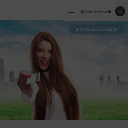
◉ Ondernemend wijs ◉