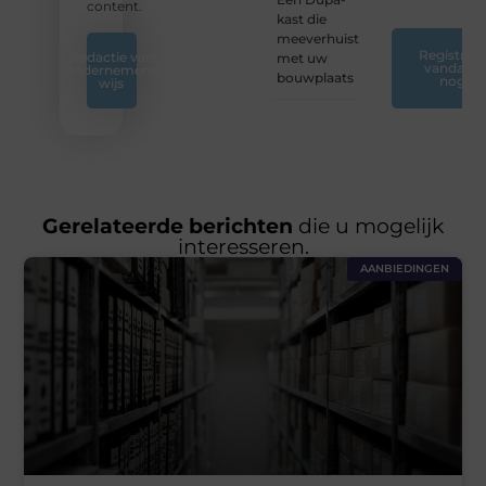
content.
kast die
meeverhuist
Registreer
Redactie van
met uw
vandaag
Ondernemend
bouwplaats
nog
wijs
Gerelateerde berichten
die u mogelijk
interesseren.
AANBIEDINGEN