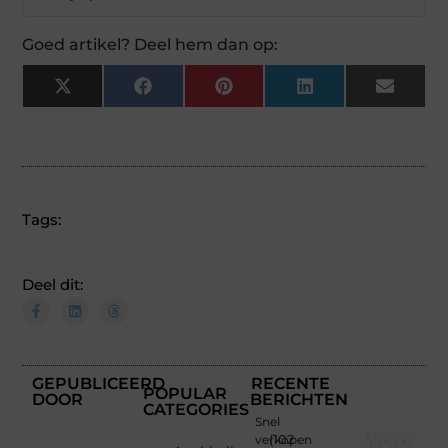
Goed artikel? Deel hem dan op:
X
Facebook
Pinterest
LinkedIn
Email
(Twitter)
Tags:
Deel dit:
GEPUBLICEERD
RECENTE
POPULAR
DOOR
BERICHTEN
CATEGORIES
Snel
Word
verkopen
(102