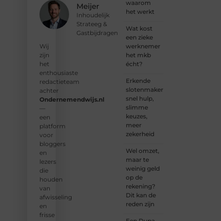
deel te
waarom
Meijer
worden
het werkt
Inhoudelijk
van
Strateeg &
onze
Wat kost
Gastbijdragen
groeiende
een zieke
community
werknemer
Wij
en
het mkb
zijn
samen
écht?
het
waardevolle
enthousiaste
Erkende
verhalen
redactieteam
slotenmakers:
te
achter
snel hulp,
delen.
Ondernemendwijs.nl
slimme
—
keuzes,
❝
Start
een
meer
vandaag
platform
zekerheid
nog
voor
jouw
bloggers
Wel omzet,
blogreis
en
maar te
of
lezers
weinig geld
ontdek
die
op de
nieuwe
houden
rekening?
inzichten
van
Dit kan de
op ons
afwisseling
reden zijn
platform.
en
❞
frisse
Een Dupa-