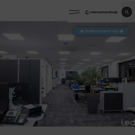
◉ Ondernemend wijs ◉