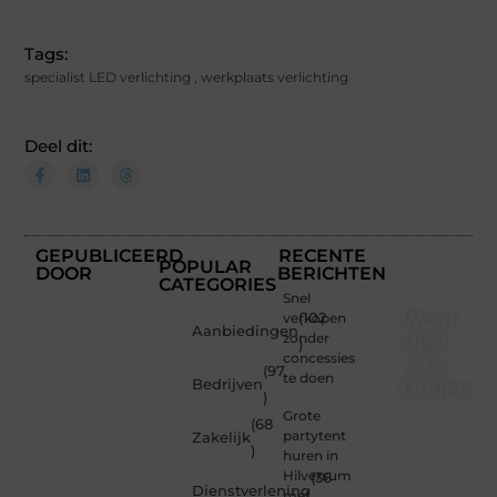
Tags:
specialist LED verlichting
,
werkplaats verlichting
Deel dit:
GEPUBLICEERD
RECENTE
POPULAR
DOOR
BERICHTEN
CATEGORIES
Snel
Word
verkopen
(102
Aanbiedingen
zonder
deel
)
concessies
van
(97
te doen
Bedrijven
Ondernem
)
Grote
(68
Of je
partytent
Zakelijk
nu een
)
huren in
nieuwsgierige
Hilversum
(36
lezer
Dienstverlening
met