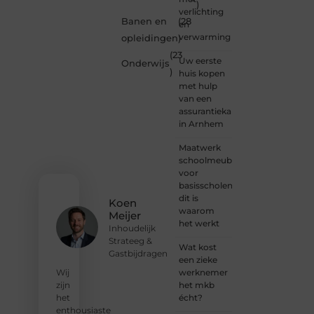
)
bent of
verlichting
een
Banen en
(28
en
gepassioneer
verwarming
opleidingen
)
schrijver
(23
— bij
Uw eerste
Onderwijs
Ondernemendw
)
huis kopen
is er
met hulp
altijd
van een
plek
assurantiekantoor
voor
in Arnhem
jouw
stem.
Maatwerk
We
schoolmeubilair
nodigen
voor
je uit
basisscholen:
om
dit is
Koen
deel te
waarom
Meijer
worden
het werkt
Inhoudelijk
van
Strateeg &
onze
Wat kost
Gastbijdragen
groeiende
een zieke
community
werknemer
Wij
en
het mkb
zijn
samen
écht?
het
waardevolle
enthousiaste