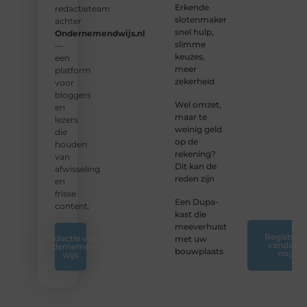
Erkende
verhalen
redactieteam
slotenmakers:
te
achter
snel hulp,
delen.
Ondernemendwijs.nl
slimme
—
keuzes,
❝
Start
een
meer
vandaag
platform
zekerheid
nog
voor
jouw
bloggers
Wel omzet,
blogreis
en
maar te
of
lezers
weinig geld
ontdek
die
op de
nieuwe
houden
rekening?
inzichten
van
Dit kan de
op ons
afwisseling
reden zijn
platform.
en
❞
frisse
Een Dupa-
content.
kast die
meeverhuist
Registreer
Redactie van
met uw
vandaag
Ondernemend
bouwplaats
nog
wijs