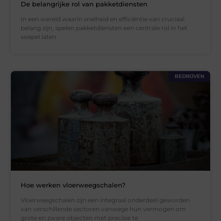
De belangrijke rol van pakketdiensten
In een wereld waarin snelheid en efficiëntie van cruciaal
belang zijn, spelen pakketdiensten een centrale rol in het
soepel laten
BEDRIJVEN
Hoe werken vloerweegschalen?
Vloerweegschalen zijn een integraal onderdeel geworden
van verschillende sectoren vanwege hun vermogen om
grote en zware objecten met precisie te