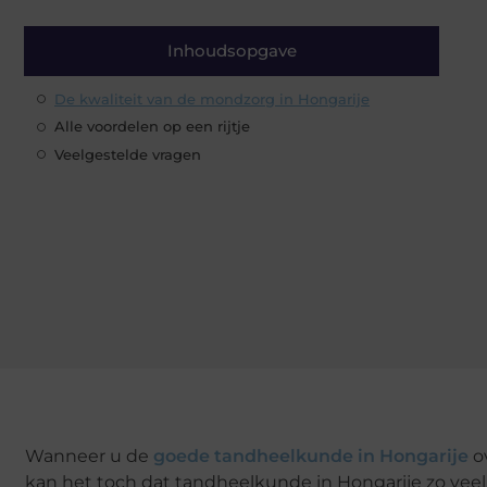
Inhoudsopgave
De kwaliteit van de mondzorg in Hongarije
Alle voordelen op een rijtje
Veelgestelde vragen
Wanneer u de
goede tandheelkunde in Hongarije
ov
kan het toch dat tandheelkunde in Hongarije zo vee