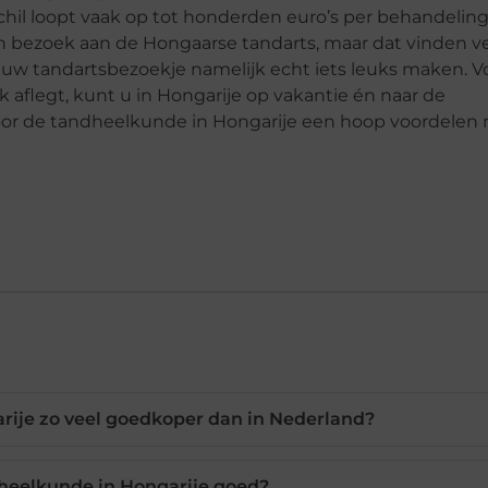
chil loopt vaak op tot honderden euro’s per behandeling
en bezoek aan de Hongaarse tandarts, maar dat vinden v
w tandartsbezoekje namelijk echt iets leuks maken. V
 aflegt, kunt u in Hongarije op vakantie én naar de
voor de tandheelkunde in Hongarije een hoop voordelen
ije zo veel goedkoper dan in Nederland?
dheelkunde in Hongarije goed?