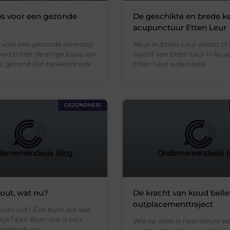
ps voor een gezonde
De geschikte en brede k
acupunctuur Etten Leur
 voor een gezonde levenstijl
Als je in Etten-Leur woont of
heid is niet de enige basis van
woont van Etten Leur is Acu
n; gezond zijn betekent ook
Etten Leur is de beste
GEZONDHEID
out, wat nu?
De kracht van koud belle
outplacementtraject
 burn out? Een burn out wat
nlijk? Een Burn-out is een
Wie op zoek is naar nieuw we
oestand van