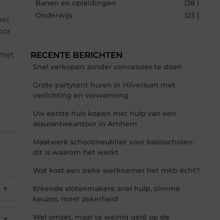
Banen en opleidingen
(28 )
.
Onderwijs
(23 )
eel
oor
 met
RECENTE BERICHTEN
Snel verkopen zonder concessies te doen
Grote partytent huren in Hilversum met
verlichting en verwarming
Uw eerste huis kopen met hulp van een
assurantiekantoor in Arnhem
Maatwerk schoolmeubilair voor basisscholen:
dit is waarom het werkt
Wat kost een zieke werknemer het mkb écht?
▼
Erkende slotenmakers: snel hulp, slimme
keuzes, meer zekerheid
Wel omzet, maar te weinig geld op de
▼