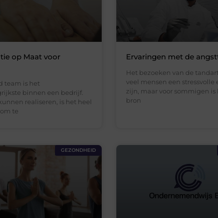
tie op Maat voor
Ervaringen met de angst
Het bezoeken van de tandart
veel mensen een stressvolle 
 team is het
zijn, maar voor sommigen is
rijkste binnen een bedrijf.
bron
unnen realiseren, is het heel
 om te
GEZONDHEID