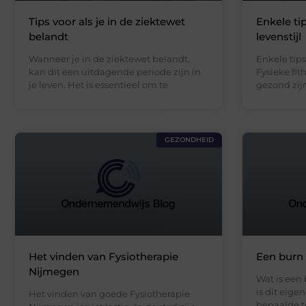
Tips voor als je in de ziektewet
Enkele ti
belandt
levenstijl
Wanneer je in de ziektewet belandt,
Enkele tips
kan dit een uitdagende periode zijn in
Fysieke fit
je leven. Het is essentieel om te
gezond zij
GEZONDHEID
Het vinden van Fysiotherapie
Een burn 
Nijmegen
Wat is een
is dit eige
Het vinden van goede Fysiotherapie
bepaalde t