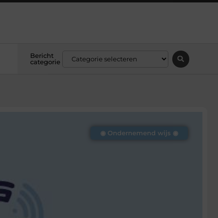
Bericht
categorie
◉ Ondernemend wijs ◉