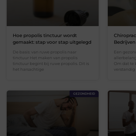
Hoe propolis tinctuur wordt
Chiroprac
gemaakt: stap voor stap uitgelegd
Bedrijven
De basis: van ruwe propolis naar
Een gezond
tinctuur Het maken van propolis
allerbelang
tinctuur begint bij ruwe propolis. Dit is
Om dat te k
het harsachtige
verstandig
GEZONDHEID