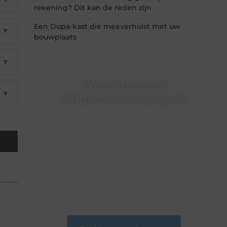
rekening? Dit kan de reden zijn
Een Dupa-kast die meeverhuist met uw
▼
bouwplaats
▼
Word deel van
▼
Ondernemendwijs.nl
Of je nu een nieuwsgierige lezer bent of een
gepassioneerde schrijver — bij
Ondernemendwijs.nl is er altijd plek voor jouw
stem. We nodigen je uit om deel te worden van
onze groeiende community en samen
waardevolle verhalen te delen.
❝
Start vandaag nog jouw blogreis of ontdek
nieuwe inzichten op ons platform.
❞