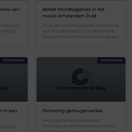
ennis van
Beleef Mondhygiënist in het
mooie Amsterdam Zuid
 in de buurt
Als je een mondhygiëniste zoekt ben je
punctuur
op het juiste adres bij mondhygiënist
Amsterdam Zuid. Hier bieden ze op een
GEZONDHEID
GEZONDHEID
n in een
Plotseling geheugenverlies
Het is een tamelijk onbekend
fenomeen, en mede daardoor kan het
rk zal in
buitengewoon verontrustend zijn voor