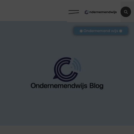
◉ Ondernemend wijs ◉