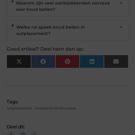
Waarom zijn veel werkzoekenden nerveus
▼
voor koud bellen?
Welke rol speelt koud bellen in
▼
outplacement?
Goed artikel? Deel hem dan op:
X
Facebook
Pinterest
LinkedIn
Email
(Twitter)
Tags:
outplacement
,
outplacementbureaus
Deel dit: