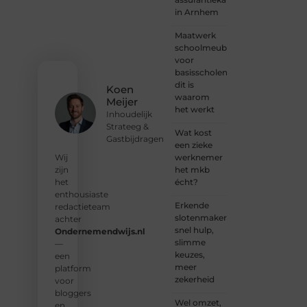
voor
in Arnhem
jouw
stem.
Maatwerk
We
schoolmeubilair
nodigen
voor
je uit
basisscholen:
om
dit is
Koen
deel te
waarom
Meijer
worden
het werkt
Inhoudelijk
van
Strateeg &
onze
Wat kost
Gastbijdragen
groeiende
een zieke
community
werknemer
Wij
en
het mkb
zijn
samen
écht?
het
waardevolle
enthousiaste
Erkende
verhalen
redactieteam
slotenmakers:
te
achter
snel hulp,
delen.
Ondernemendwijs.nl
slimme
—
keuzes,
❝
Start
een
meer
vandaag
platform
zekerheid
nog
voor
jouw
bloggers
Wel omzet,
blogreis
en