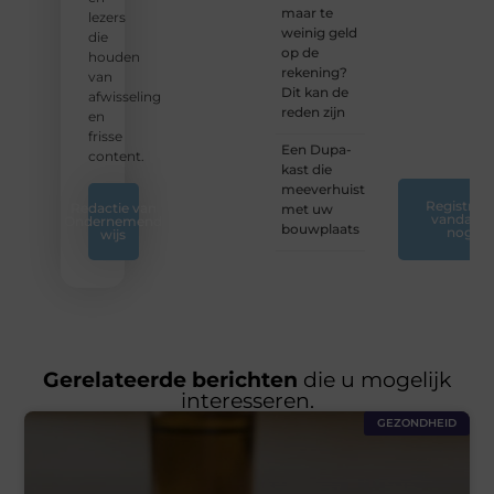
maar te
of
lezers
weinig geld
ontdek
die
op de
nieuwe
houden
rekening?
inzichten
van
Dit kan de
op ons
afwisseling
reden zijn
platform.
en
❞
frisse
Een Dupa-
content.
kast die
meeverhuist
Registreer
Redactie van
met uw
vandaag
Ondernemend
bouwplaats
nog
wijs
Gerelateerde berichten
die u mogelijk
interesseren.
GEZONDHEID