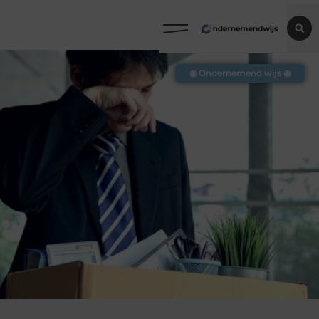
◉ Ondernemend wijs ◉