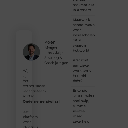
plek
assurantiekantoor
voor
in Arnhem
jouw
stem.
Maatwerk
We
schoolmeubilair
nodigen
voor
je uit
basisscholen:
om
dit is
Koen
deel te
waarom
Meijer
worden
het werkt
Inhoudelijk
van
Strateeg &
onze
Wat kost
Gastbijdragen
groeiende
een zieke
community
werknemer
Wij
en
het mkb
zijn
samen
écht?
het
waardevolle
enthousiaste
Erkende
verhalen
redactieteam
slotenmakers:
te
achter
snel hulp,
delen.
Ondernemendwijs.nl
slimme
—
keuzes,
❝
Start
een
meer
vandaag
platform
zekerheid
nog
voor
jouw
bloggers