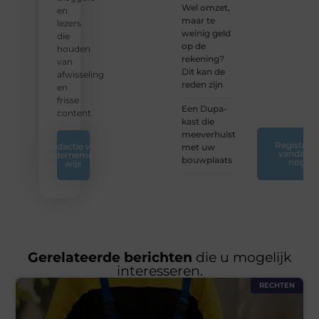
Wel omzet,
blogreis
en
maar te
of
lezers
weinig geld
ontdek
die
op de
nieuwe
houden
rekening?
inzichten
van
Dit kan de
op ons
afwisseling
reden zijn
platform.
en
❞
frisse
Een Dupa-
content.
kast die
meeverhuist
Registreer
Redactie van
met uw
vandaag
Ondernemend
bouwplaats
nog
wijs
Gerelateerde berichten
die u mogelijk
interesseren.
RECHTEN