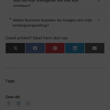
Wat als mijn werkgever me niet kan
▼
ontslaan?
Welke factoren bepalen de hoogte van mijn
▼
ontslagvergoeding?
Goed artikel? Deel hem dan op:
X
Facebook
Pinterest
LinkedIn
Email
(Twitter)
Tags:
Deel dit: