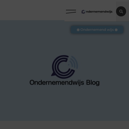
◉ Ondernemend wijs ◉