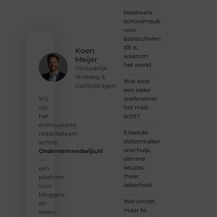
jouw
stem.
Maatwerk
We
schoolmeubilair
nodigen
voor
je uit
basisscholen:
om
dit is
Koen
deel te
waarom
Meijer
worden
het werkt
Inhoudelijk
van
Strateeg &
onze
Wat kost
Gastbijdragen
groeiende
een zieke
community
werknemer
Wij
en
het mkb
zijn
samen
écht?
het
waardevolle
enthousiaste
Erkende
verhalen
redactieteam
slotenmakers:
te
achter
snel hulp,
delen.
Ondernemendwijs.nl
slimme
—
keuzes,
❝
Start
een
meer
vandaag
platform
zekerheid
nog
voor
jouw
bloggers
Wel omzet,
blogreis
en
maar te
of
lezers