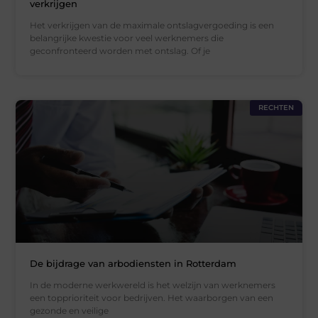
verkrijgen
Het verkrijgen van de maximale ontslagvergoeding is een
belangrijke kwestie voor veel werknemers die
geconfronteerd worden met ontslag. Of je
RECHTEN
De bijdrage van arbodiensten in Rotterdam
In de moderne werkwereld is het welzijn van werknemers
een topprioriteit voor bedrijven. Het waarborgen van een
gezonde en veilige