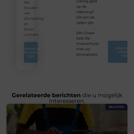
weinig geld
ontdek
die
op de
nieuwe
houden
rekening?
inzichten
van
Dit kan de
op ons
afwisseling
reden zijn
platform.
en
❞
frisse
Een Dupa-
content.
kast die
meeverhuist
Registreer
Redactie van
met uw
vandaag
Ondernemend
bouwplaats
nog
wijs
Gerelateerde berichten
die u mogelijk
interesseren.
RECHTEN