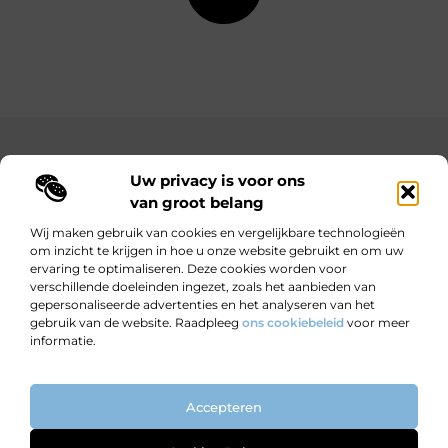
Main Links
Uw privacy is voor ons
Bekende Nederlanders
Goedkope linkbuilding: hoe je met een beperkt budget toch sterke resultaten behaalt
Hoe kan ik geld verdienen met mijn website? Jouw complete gids naar online inkomsten
van groot belang
Wij maken gebruik van cookies en vergelijkbare technologieën
om inzicht te krijgen in hoe u onze website gebruikt en om uw
ervaring te optimaliseren. Deze cookies worden voor
Wijzer worden door verhalen.
verschillende doeleinden ingezet, zoals het aanbieden van
Motiverende en informatieve blogs voor nieuwsgierige lezers en
gepersonaliseerde advertenties en het analyseren van het
doeners.
gebruik van de website. Raadpleeg
ons cookiebeleid
voor meer
informatie.
Website index
Cookiebeleid (EU)
Accepteren
@2025 All Right Reserved. Design by