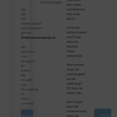
Gastbijdragen
groeiende
een zieke
community
werknemer
Wij
en
het mkb
zijn
samen
écht?
het
waardevolle
enthousiaste
Erkende
verhalen
redactieteam
slotenmakers:
te
achter
snel hulp,
delen.
Ondernemendwijs.nl
slimme
—
keuzes,
❝
Start
een
meer
vandaag
platform
zekerheid
nog
voor
jouw
bloggers
Wel omzet,
blogreis
en
maar te
of
lezers
weinig geld
ontdek
die
op de
nieuwe
houden
rekening?
inzichten
van
Dit kan de
op ons
afwisseling
reden zijn
platform.
en
❞
frisse
Een Dupa-
content.
kast die
meeverhuist
Registreer
Redactie van
met uw