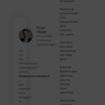
in Arnhem
jouw
stem.
Maatwerk
We
schoolmeubilair
nodigen
voor
je uit
basisscholen:
om
dit is
Koen
deel te
waarom
Meijer
worden
het werkt
Inhoudelijk
van
Strateeg &
onze
Wat kost
Gastbijdragen
groeiende
een zieke
community
werknemer
Wij
en
het mkb
zijn
samen
écht?
het
waardevolle
enthousiaste
Erkende
verhalen
redactieteam
slotenmakers:
te
achter
snel hulp,
delen.
Ondernemendwijs.nl
slimme
—
keuzes,
❝
Start
een
meer
vandaag
platform
zekerheid
nog
voor
jouw
bloggers
Wel omzet,
blogreis
en
maar te