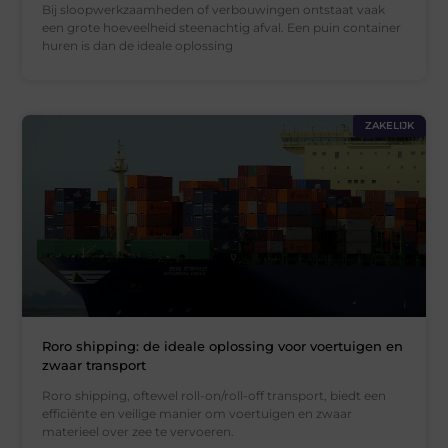
Bij sloopwerkzaamheden of verbouwingen ontstaat vaak
een grote hoeveelheid steenachtig afval. Een puin container
huren is dan de ideale oplossing
ZAKELIJK
Roro shipping: de ideale oplossing voor voertuigen en
zwaar transport
Roro shipping, oftewel roll-on/roll-off transport, biedt een
efficiënte en veilige manier om voertuigen en zwaar
materieel over zee te vervoeren.