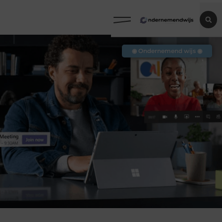
◉ Ondernemend wijs ◉