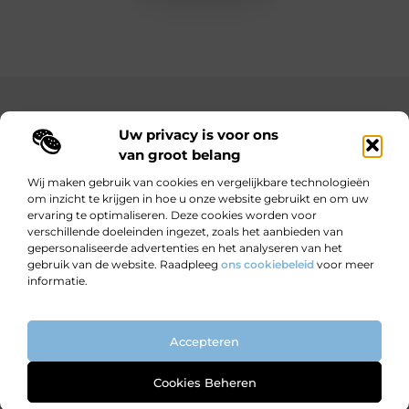
Main Links
Uw privacy is voor ons
Bekende Nederlanders
Goedkope linkbuilding: hoe je met een beperkt budget toch sterke resultaten behaalt
Hoe kan ik geld verdienen met mijn website? Jouw complete gids naar online inkomsten
van groot belang
Wij maken gebruik van cookies en vergelijkbare technologieën
om inzicht te krijgen in hoe u onze website gebruikt en om uw
ervaring te optimaliseren. Deze cookies worden voor
Wijzer worden door verhalen.
verschillende doeleinden ingezet, zoals het aanbieden van
Motiverende en informatieve blogs voor nieuwsgierige lezers en
gepersonaliseerde advertenties en het analyseren van het
doeners.
gebruik van de website. Raadpleeg
ons cookiebeleid
voor meer
informatie.
Website index
Cookiebeleid (EU)
Accepteren
@2025 All Right Reserved. Design by
www.ondernemendwijs.nl
Cookies Beheren