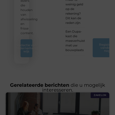
of
lezers
weinig geld
ontdek
die
op de
nieuwe
houden
rekening?
inzichten
van
Dit kan de
op ons
afwisseling
reden zijn
platform.
en
❞
frisse
Een Dupa-
content.
kast die
meeverhuist
Registreer
Redactie van
met uw
vandaag
Ondernemend
bouwplaats
nog
wijs
Gerelateerde berichten
die u mogelijk
interesseren.
ZAKELIJK